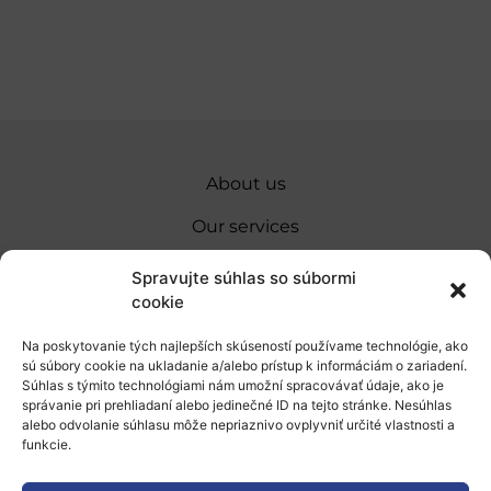
About us
Our services
Funding and support
Spravujte súhlas so súbormi
cookie
Internships and stays
Na poskytovanie tých najlepších skúseností používame technológie, ako
News
sú súbory cookie na ukladanie a/alebo prístup k informáciám o zariadení.
Súhlas s týmito technológiami nám umožní spracovávať údaje, ako je
Privacy Policy
správanie pri prehliadaní alebo jedinečné ID na tejto stránke. Nesúhlas
alebo odvolanie súhlasu môže nepriaznivo ovplyvniť určité vlastnosti a
funkcie.
An investment in your future. The SK4ERAII project is