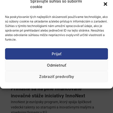
Spravujte súhlas so súbormi
prelomovej umelej inteligencii
cookie
Expertné fórum má spojiť európskych aktérov v oblasti
umelej inteligencie s cieľom formovať budúcu činnosť
Na poskytovanie tých najlepších skúseností používame technológie, ako
iniciatívy Frontier AI.
sú súbory cookie na ukladanie a/alebo prístup k informáciám o zariadení.
Súhlas s týmito technológiami nám umožní spracovávať údaje, ako je
správanie pri prehliadaní alebo jedinečné ID na tejto stránke. Nesúhlas
alebo odvolanie súhlasu môže nepriaznivo ovplyvniť určité vlastnosti a
funkcie.
Agentúra EK pre zdravie a digitalizáciu
hľadá nezávislých expertov
Prijať
Výzva je zameraná na odborníkov v oblastiach umelej
inteligencie, robotiky a senzorických technológií.
Odmietnuť
Zobraziť predvoľby
Prihláste sa na plne financované
inovačné stáže iniciatívy InnoNext
InnoNext je európsky program, ktorý spája špičkové
vedecké talenty so startupmi a inovatívnymi malými a
strednými firmami v EÚ.