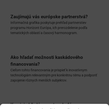
Zaujímajú vás európske partnerstvá?
Informačná grafika poskytuje prehľad partnerstiev
programu Horizont Európa, ich prerozdelenie podľa
tematických oblastí a časový harmonogram.
Ako hľadať možnosti kaskádového
financovania?
Cieľom tohto financovania je prispieť k inovatívnym
technológiám relevantným pre konkrétnu tému a podporiť
zapojenie rôznych menších subjektov.
Komisia hľadá expertov do fóra o