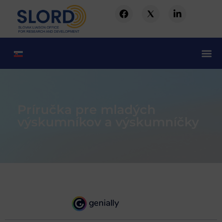
Príručka pre mladých
výskumníkov a výskumníčky