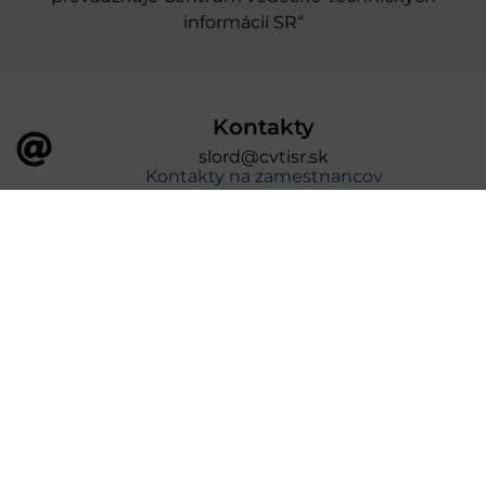
informácií SR“
Kontakty
slord@cvtisr.sk
Kontakty na zamestnancov
Kde nás nájdete
Rue du Luxembourg 3
1000 Brusel Belgicko