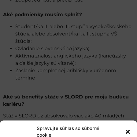
Aké podmienky musím splniť?
Študent/ka II. alebo III. stupňa vysokoškolského
štúdia alebo absolvent/ka I. a II. stupňa VŠ
štúdia;
Ovládanie slovenského jazyka;
Aktívna znalosť anglického jazyka (francúzsky
a ďalšie jazyky sú vítané);
Zaslanie kompletnej prihlášky v určenom
termíne
Aké sú benefity stáže v SLORD pre moju budúcu
kariéru?
Stáž v SLORD už absolvovalo viac ako 40 mladých
ľudí. Prelistujte si našu novú publikáciu
ALUMNI
Spravujte súhlas so súbormi
BOOK – Čo mi dala stáž v SLORD?
a zhodnoťte
cookie