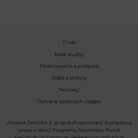
O nás
Naše služby
Financovanie a podpora
Stáže a pobyty
Novinky
Ochrana osobných údajov
„Projekt SK4ERA II je spolufinancovaný Európskou
úniou v rámci Programu Slovensko. Portál
prevádzkuje Centrum vedecko-technických