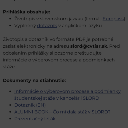
Prihláška obsahuje:
Životopis v slovenskom jazyku (formát
Europass
)
Vyplnený
dotazník
v anglickom jazyku
Životopis a dotazník vo formáte PDF je potrebné
zaslať elektronicky na adresu
slord@cvtisr.sk
. Pred
odoslaním prihlášky si pozorne preštudujte
informácie o výberovom procese a podmienkach
stáže.
Dokumenty na stiahnutie:
Informácie o výberovom procese a podmienky
študentskej stáže v kancelárii SLORD
Dotazník (EN)
ALUMNI BOOK – Čo mi dala stáž v SLORD?
Prezentačný leták