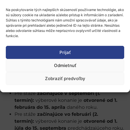
sami.
Na poskytovanie tých najlepších skúseností používame technológie, ako
sú súbory cookie na ukladanie a/alebo prístup k informáciám o zariadení.
Súhlas s týmito technológiami nám umožní spracovávať údaje, ako je
správanie pri prehliadaní alebo jedinečné ID na tejto stránke. Nesúhlas
alebo odvolanie súhlasu môže nepriaznivo ovplyvniť určité vlastnosti a
Chcete sa dozvedieť viac o práci a živote našich
funkcie.
stážistov a stážistiek v Bruseli? Navštívte náš
stážistický Instagram
!
Tento účet je plne
Prijať
spravovaný našimi stážistami a ponúka neformálny
pohľad na ich skúsenosť v našej kancelárii.
Odmietnuť
Výberový proces
Zobraziť predvoľby
Termíny podávania prihlášok:
Pre stáže
začínajúce v septembri (1.
termín):
výberové konanie je
otvorené od 1.
februára do 15. apríla
daného roku.
Pre stáže
začínajúce vo februári (2.
termín):
výberové konanie je
otvorené od 1.
júla do 15. septembra
predchádzajúceho roku.