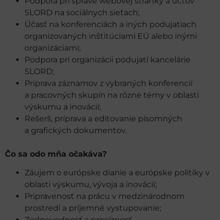
Podpora pri správe webovej stránky a účtov
SLORD na sociálnych sieťach;
Účasť na konferenciách a iných podujatiach
organizovaných inštitúciami EÚ alebo inými
organizáciami;
Podpora pri organizácii podujatí kancelárie
SLORD;
Príprava záznamov z vybraných konferencií
a pracovných skupín na rôzne témy v oblasti
výskumu a inovácií;
Rešerš, príprava a editovanie písomných
a grafických dokumentov.
Čo sa odo mňa očakáva?
Záujem o európske dianie a európske politiky v
oblasti výskumu, vývoja a inovácií;
Pripravenosť na prácu v medzinárodnom
prostredí a príjemné vystupovanie;
Zodpovednosť a precíznosť.