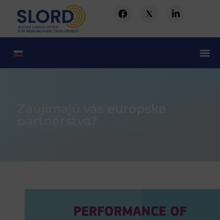
Zaujímajú vás európske
partnerstvá?