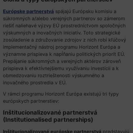
Európske partnerstvá
spájajú Európsku komisiu a
súkromných a/alebo verejných partnerov so zámerom
riešiť naliehavé výzvy EÚ prostredníctvom spoločných
výskumných a inovačných iniciatív. Toto strategické
zosúladenie a združovanie zdrojov z nich robí kľúčový
implementačný nástroj programu Horizont Európa a
významne prispieva k napĺňaniu politických priorít EÚ.
Prepájanie súkromných a verejných aktérov zároveň
prispieva k efektívnejšiemu využívaniu investícií a k
obmedzovaniu roztrieštenosti výskumného a
inovačného prostredia v EÚ.
V rámci programu Horizont Európa existujú tri typy
európskych partnerstiev:
Inštitucionalizované partnerstvá
(Institutionalised partnerships)
Inštitucionalizované európske partnerstvá
predstavujú