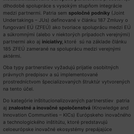
dlhodobé spolupráce s vysokým stupňom integrácie
medzi partnermi. Patria sem
spoločné podniky
(Joint
Undertakings – JUs) definované v článku 187 Zmluvy o
fungovaní EÚ (ZFEÚ) ako tvoriace spoluprácu medzi EÚ
a súkromnými (alebo v niektorých prípadoch verejnými)
partnermi ako aj
iniciatívy,
ktoré sú na základe článku
185 ZFEÚ zamerané na spoluprácu medzi verejnými
aktérmi.
Oba typy partnerstiev vyžadujú prijatie osobitných
právnych predpisov a sú implementované
prostredníctvom špecializovaných štruktúr vytvorených
na tento účel.
Do kategórie inštitucionalizovaných partnerstiev patria
aj
znalostné a inovačné spoločenstvá
(Knowledge and
Innovation Communities – KICs) Európskeho inovačného
a technologického inštitútu, ktoré predstavujú
celoeurópske inovačné ekosystémy prepájajúce