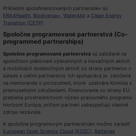
Príkladmi spolufinancovaných partnerstiev sú
ERA4Health
,
Biodiversa+
,
Water4All
a
Clean Energy
Transition (CETP)
.
Spoločne programované partnerstvá (Co-
programmed partnerships)
Spoločne programované partnerstvá
sú založené na
spoločnom plánovaní výskumných a inovačných aktivít
a mobilizácii dodatočných aktivít zo strany partnerov v
súlade s cieľmi partnerstva. Ich spolupráca je založená
na memorande o porozumení, ktoré uzatvára Komisia s
priemyselnými združeniami. Financovanie zo strany EÚ
prebieha prostredníctvom výziev pracovného programu
Horizont Európa, pričom partneri zabezpečujú vlastné
zdroje nezávisle.
K spoločne programovým partnerstvám možno zaradiť
European Open Science Cloud (EOSC)
,
Batteries