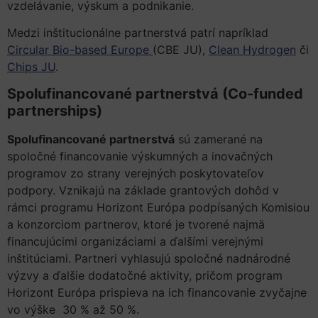
vzdelávanie, výskum a podnikanie.
Medzi inštitucionálne partnerstvá patrí napríklad
Circular Bio-based Europe
(CBE JU),
Clean Hydrogen
či
Chips JU
.
Spolufinancované partnerstvá (Co-funded
partnerships)
Spolufinancované partnerstvá
sú zamerané na
spoločné financovanie výskumných a inovačných
programov zo strany verejných poskytovateľov
podpory. Vznikajú na základe grantových dohôd v
rámci programu Horizont Európa podpísaných Komisiou
a konzorciom partnerov, ktoré je tvorené najmä
financujúcimi organizáciami a ďalšími verejnými
inštitúciami. Partneri vyhlasujú spoločné nadnárodné
výzvy a ďalšie dodatočné aktivity, pričom program
Horizont Európa prispieva na ich financovanie zvyčajne
vo výške 30 % až 50 %.