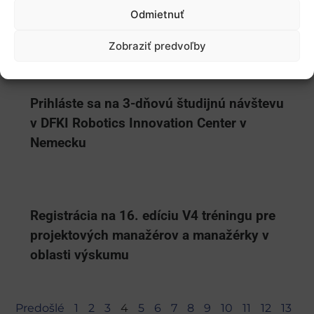
motívoch a bariérach účasti slovenských
Odmietnuť
žiadateľov v programe Horizont Európa
Zobraziť predvoľby
Prihláste sa na 3-dňovú študijnú návštevu
v DFKI Robotics Innovation Center v
Nemecku
Registrácia na 16. edíciu V4 tréningu pre
projektových manažérov a manažérky v
oblasti výskumu
Predošlé
1
2
3
4
5
6
7
8
9
10
11
12
13