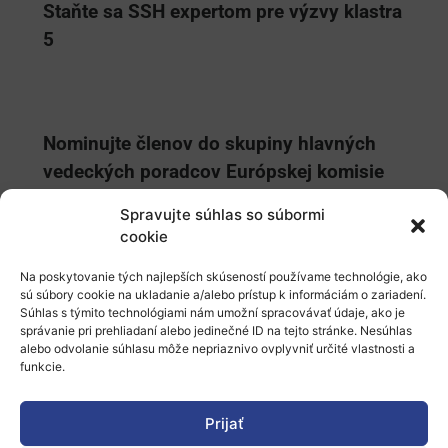
Staňte sa SSH expertom pre výzvy klastra
5
Nominujte členov do skupiny hlavných
vedeckých poradcov Európskej komisie
Spravujte súhlas so súbormi
cookie
Využite cestovné granty do výšky 1000,-
Na poskytovanie tých najlepších skúseností používame technológie, ako
sú súbory cookie na ukladanie a/alebo prístup k informáciám o zariadení.
EUR na osobu na jedno z
Súhlas s týmito technológiami nám umožní spracovávať údaje, ako je
nadchádzajúcich partnerských podujatí
správanie pri prehliadaní alebo jedinečné ID na tejto stránke. Nesúhlas
alebo odvolanie súhlasu môže nepriaznivo ovplyvniť určité vlastnosti a
funkcie.
Prijať
Zapojte sa do dotazníkového prieskumu o