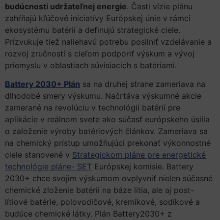
budúcnosti udržateľnej energie
. Časti vízie plánu
zahŕňajú kľúčové iniciatívy Európskej únie v rámci
ekosystému batérií a definujú strategické ciele.
Prízvukuje tiež naliehavú potrebu posilniť vzdelávanie a
rozvoj zručností s cieľom podporiť výskum a vývoj
priemyslu v oblastiach súvisiacich s batériami.
Battery 2030+ Plán
sa na druhej strane zameriava na
dlhodobé smery výskumu. Načrtáva výskumné akcie
zamerané na revolúciu v technológii batérií pre
aplikácie v reálnom svete ako súčasť európskeho úsilia
o založenie výroby batériových článkov. Zameriava sa
na chemický prístup umožňujúci prekonať výkonnostné
ciele stanovené v
Strategickom pláne pre energetické
technológie pláne- SET
Európskej komisie. Battery
2030+ chce svojim výskumom ovplyvniť nielen súčasné
chemické zloženie batérií na báze lítia, ale aj post-
lítiové batérie, polovodičové, kremíkové, sodíkové a
budúce chemické látky. Plán Battery2030+ z