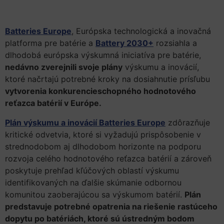
Batteries Europe
, Európska technologická a inovačná
platforma pre batérie a
Battery 2030+
rozsiahla a
dlhodobá európska výskumná iniciatíva pre batérie,
nedávno zverejnili svoje plány
výskumu a inovácií,
ktoré načrtajú potrebné kroky na dosiahnutie prísľubu
vytvorenia konkurencieschopného hodnotového
reťazca batérií v Európe.
Plán výskumu a inovácií Batteries Europe
zdôrazňuje
kritické odvetvia, ktoré si vyžadujú prispôsobenie v
strednodobom aj dlhodobom horizonte na podporu
rozvoja celého hodnotového reťazca batérií a zároveň
poskytuje prehľad kľúčových oblastí výskumu
identifikovaných na ďalšie skúmanie odbornou
komunitou zaoberajúcou sa výskumom batérií.
Plán
predstavuje potrebné opatrenia na riešenie rastúceho
dopytu po batériách, ktoré sú ústredným bodom