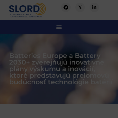
Batteries Europe a Battery
2030+ zverejňujú inovatívne
plány výskumu a inovácií,
ktoré predstavujú prelomovú
budúcnosť technológie batérií