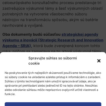
celoeurópskeho konzultačného procesu predstavuje tri
zastrešujúce výskumné témy a šesť výskumných oblastí
potrebných na vytvorenie všeobecného súboru
nástrojov na transformáciu spôsobu, akým sú batérie
navrhované a vyvíjané.
Oba dokumenty budú súčasťou
strategickej agendy
výskumu a inovácií (Strategic Research and Innovation
Agenda – SRIA),
ktorá bude zverejnená koncom tohto
roka, pričom sa zameriava na to, ktoré výskumné témy
strategického významu pre Európu budú navrhnuté na
Spravujte súhlas so súbormi
financovanie v nasledujúcich rokoch programom pre
cookie
výskum a inovácie Európskej únie, Horizont Európa.
Na poskytovanie tých najlepších skúseností používame technológie, ako
SRIA spadá pod štruktúru spoluprogramovaného
sú súbory cookie na ukladanie a/alebo prístup k informáciám o zariadení.
Súhlas s týmito technológiami nám umožní spracovávať údaje, ako je
európskeho partnerstva
BATT4EU
,
ktoré bolo
správanie pri prehliadaní alebo jedinečné ID na tejto stránke. Nesúhlas
založené v rámci programu Horizont Európa. Víziou
alebo odvolanie súhlasu môže nepriaznivo ovplyvniť určité vlastnosti a
BATT4EU je vytvoriť v Európe do roku 2030 najlepší
funkcie.
inovačný ekosystém na svete s cieľom podporiť
konkurencieschopný, udržateľný a obehový európsky