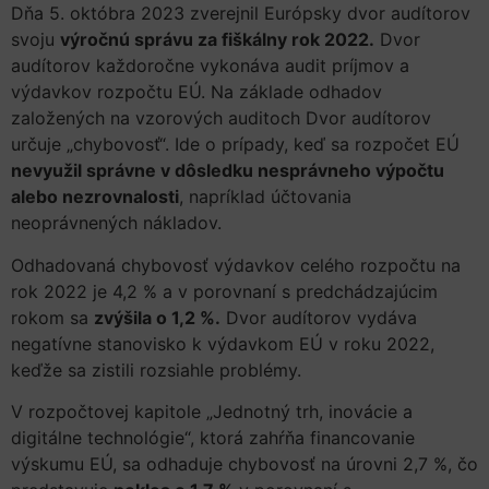
Dňa 5. októbra 2023 zverejnil Európsky dvor audítorov
svoju
výročnú správu za fiškálny rok 2022.
Dvor
audítorov každoročne vykonáva audit príjmov a
výdavkov rozpočtu EÚ. Na základe odhadov
založených na vzorových auditoch Dvor audítorov
určuje „chybovosť“. Ide o prípady, keď sa rozpočet EÚ
nevyužil správne v dôsledku nesprávneho výpočtu
alebo nezrovnalosti
, napríklad účtovania
neoprávnených nákladov.
Odhadovaná chybovosť výdavkov celého rozpočtu na
rok 2022 je 4,2 % a v porovnaní s predchádzajúcim
rokom sa
zvýšila o 1,2 %.
Dvor audítorov vydáva
negatívne stanovisko k výdavkom EÚ v roku 2022,
keďže sa zistili rozsiahle problémy.
V rozpočtovej kapitole „Jednotný trh, inovácie a
digitálne technológie“, ktorá zahŕňa financovanie
výskumu EÚ, sa odhaduje chybovosť na úrovni 2,7 %, čo