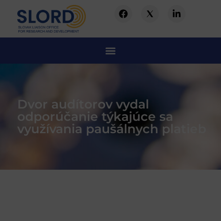
Dvor audítorov vydal
odporúčanie týkajúce sa
využívania paušálnych platieb