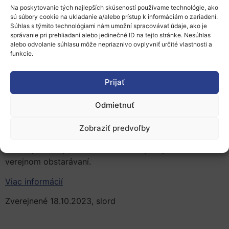
Na poskytovanie tých najlepších skúseností používame technológie, ako
Odporúčania Dvora audítorov pre Komisiu preto
sú súbory cookie na ukladanie a/alebo prístup k informáciám o zariadení.
spočívajú v tom, aby v
zásade vyhodnotila
Súhlas s týmito technológiami nám umožní spracovávať údaje, ako je
správanie pri prehliadaní alebo jedinečné ID na tejto stránke. Nesúhlas
financovanie paušálnymi sumami a spochybnil
, do akej
alebo odvolanie súhlasu môže nepriaznivo ovplyvniť určité vlastnosti a
miery sú paušálne sumy vhodné pre projekty s
funkcie.
vysokými rozpočtami. Okrem toho by sa malo zlepšiť
hodnotenie žiadostí o paušálne sumy na projekty.
Prijať
Príjemcovia by mali byť informovaní o jasných kritériách
pre vyplácanie finančných prostriedkov. Komisia by tiež
Odmietnuť
mala definovať rozsah následných kontrol, ktoré sa
majú vykonávať pri projektoch s paušálnym
Zobraziť predvoľby
financovaním, pričom by sa mali
kontrolovať aj rizikové
oblasti
, ako napríklad dodržiavanie predpisov o
verejnom obstarávaní.
Viac informácií
Zverejnené 18.10.2023, slord