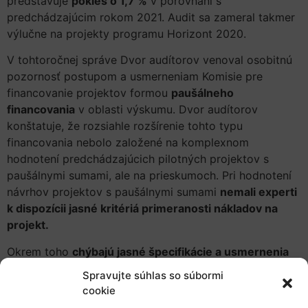
predstavuje
pokles o 1,7 %
v porovnaní s
predchádzajúcim rokom 2021. Audit sa zameral takmer
výlučne na projekty programu Horizont 2020.
V tohtoročnej správe Dvor audítorov venoval osobitnú
pozornosť postupom a usmerneniam Komisie pre
financovanie projektov formou
paušálneho
financovania
v oblasti výskumu. Dvor audítorov
konštatuje, že rozsiahle rozšírenie tohto typu
financovania nebolo založené na komplexnom
hodnotení predchádzajúcich pilotných projektov s
paušálnymi sumami, ale na prieskumoch. Pri hodnotení
návrhov projektov s paušálnymi sumami
nemali experti
k dispozícii jasné kritériá primeranosti nákladov na
projekt.
Okrem toho
chýbajú jasné špecifikácie a usmernenia
pre financované projekty
, pokiaľ ide o to, kedy boli
Spravujte súhlas so súbormi
splnené požiadavky na vyplatenie paušálnych súm za
cookie
jednotlivé pracovné balíky.