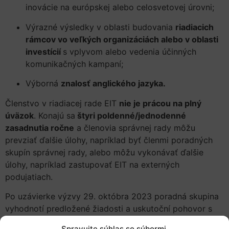
inovácie na európskej alebo celosvetovej úrovni;
Výrazné výsledky v oblasti budovania
riadiacich
rámcov vo veľkých organizáciách alebo v oblasti
investícií
s vplyvom alebo vedenia účinných
komunikačných kampaní;
Výborná
znalosť anglického jazyka.
Členstvo v riadiacej rade EIT
nie je prácou na plný
úväzok
. Konajú sa
štyri poldenné/jednodenné
zasadnutia ročne
a členovia správnej rady môžu
prevziať ďalšie úlohy, napríklad byť členmi poradných
skupín správnej rady, alebo môžu vykonávať ďalšie
úlohy, napríklad zastupovať EIT na externých
podujatiach.
Po uzávierke výzvy 29. októbra 2023 poradná skupina
vyhodnotí predložené žiadosti a uskutoční pohovor s
uchádzačmi, ktorí získali najvyšší počet bodov. Potom
Spravujte súhlas so súbormi