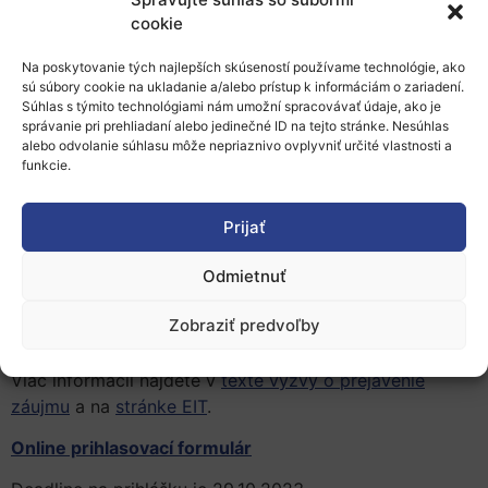
pripraví užší zoznam kandidátov, ktorí budú navrhnutí
cookie
za nových členov. Správna rada EIT posúdi a schváli
užší zoznam a postúpi ho Európskej komisii. Noví
Na poskytovanie tých najlepších skúseností používame technológie, ako
členovia správnej rady budú vymenovaní rozhodnutím
sú súbory cookie na ukladanie a/alebo prístup k informáciám o zariadení.
Súhlas s týmito technológiami nám umožní spracovávať údaje, ako je
Komisie.
správanie pri prehliadaní alebo jedinečné ID na tejto stránke. Nesúhlas
alebo odvolanie súhlasu môže nepriaznivo ovplyvniť určité vlastnosti a
EIT
umožňuje inovátorom a podnikateľom v celej
funkcie.
Európe prinášať jedinečné riešenia naliehavých
globálnych problémov, ako sú potravinové systémy,
Prijať
energetika a suroviny.
Inštitút stimuluje inovácie
budovaním dlhodobých udržateľných európskych
Odmietnuť
partnerstiev
–
znalostných a inovačných spoločenstiev
EIT
–
spájajúcich podniky, inštitúcie vyššieho
Zobraziť predvoľby
vzdelávania a výskumné centrá
.
Viac informácií nájdete v
texte výzvy o prejavenie
záujmu
a na
stránke EIT
.
Online prihlasovací formulár