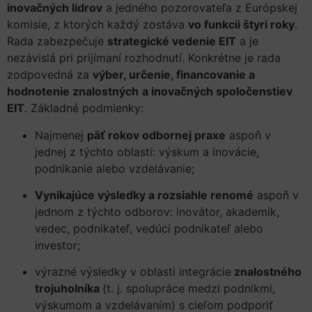
inovačných lídrov
a jedného pozorovateľa z Európskej
komisie, z ktorých každý zostáva
vo funkcii štyri roky
.
Rada zabezpečuje
strategické vedenie EIT
a je
nezávislá pri prijímaní rozhodnutí. Konkrétne je rada
zodpovedná za
výber, určenie, financovanie a
hodnotenie znalostných
a inovačných spoločenstiev
EIT
. Základné podmienky:
Najmenej
päť rokov odbornej praxe
aspoň v
jednej z týchto oblastí: výskum a inovácie,
podnikanie alebo vzdelávanie;
Vynikajúce výsledky a rozsiahle renomé
aspoň v
jednom z týchto odborov: inovátor, akademik,
vedec, podnikateľ, vedúci podnikateľ alebo
investor;
výrazné výsledky v oblasti integrácie
znalostného
trojuholníka
(t. j. spolupráce medzi podnikmi,
výskumom a vzdelávaním) s cieľom podporiť