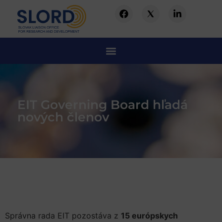
EIT Governing Board hľadá
nových členov
Správna rada EIT pozostáva z
15 európskych