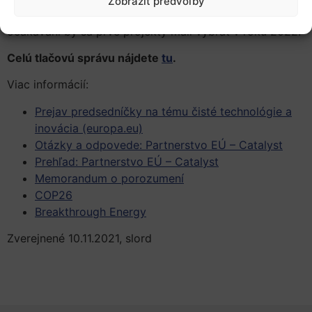
Zobraziť predvoľby
Programu InvestEU alebo na projektovej úrovni. Podľa
očakávaní by sa prvé projekty mali vybrať v roku 2022.
Celú tlačovú správu nájdete
tu
.
Viac informácií:
Prejav predsedníčky na tému čisté technológie a
inovácia (europa.eu)
Otázky a odpovede: Partnerstvo EÚ – Catalyst
Prehľad: Partnerstvo EÚ – Catalyst
Memorandum o porozumení
COP26
Breakthrough Energy
Zverejnené 10.11.2021, slord