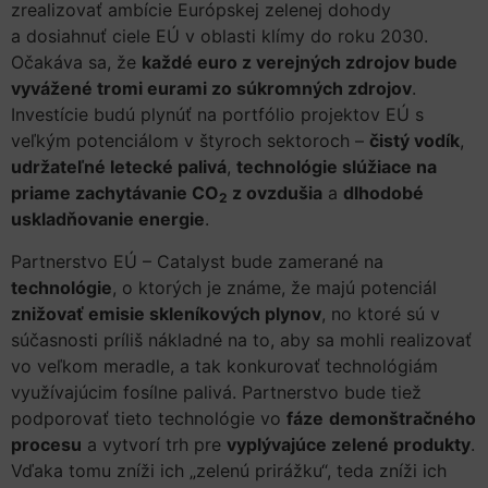
zrealizovať ambície Európskej zelenej dohody
a dosiahnuť ciele EÚ v oblasti klímy do roku 2030.
Očakáva sa, že
každé euro z verejných zdrojov bude
vyvážené tromi eurami zo súkromných zdrojov
.
Investície budú plynúť na portfólio projektov EÚ s
veľkým potenciálom v štyroch sektoroch –
čistý vodík
,
udržateľné letecké palivá
,
technológie slúžiace na
priame zachytávanie CO
z ovzdušia
a
dlhodobé
2
uskladňovanie energie
.
Partnerstvo EÚ – Catalyst bude zamerané na
technológie
, o ktorých je známe, že majú potenciál
znižovať emisie skleníkových plynov
, no ktoré sú v
súčasnosti príliš nákladné na to, aby sa mohli realizovať
vo veľkom meradle, a tak konkurovať technológiám
využívajúcim fosílne palivá. Partnerstvo bude tiež
podporovať tieto technológie vo
fáze
demonštračného
procesu
a vytvorí trh pre
vyplývajúce zelené produkty
.
Vďaka tomu zníži ich „zelenú prirážku“, teda zníži ich