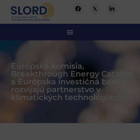
Európska komisia,
Breakthrough Energy Catalyst
a Európska investičná banka
rozvíjajú partnerstvo v
klimatických technológiách