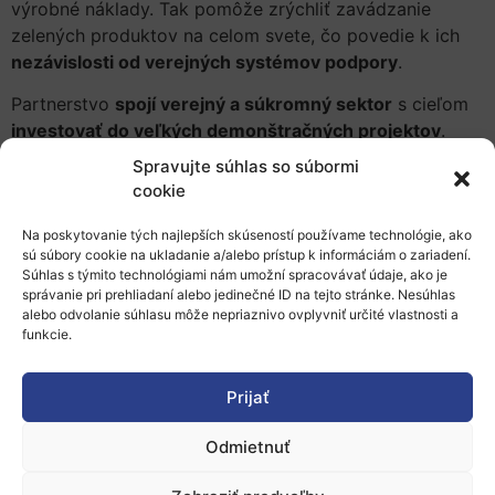
výrobné náklady. Tak pomôže zrýchliť zavádzanie
zelených produktov na celom svete, čo povedie k ich
nezávislosti od verejných systémov podpory
.
Partnerstvo
spojí verejný a súkromný sektor
s cieľom
investovať do veľkých demonštračných projektov
.
Európska investičná banka (pomocou zdrojov Komisie)
Spravujte súhlas so súbormi
a Breakthrough Energy Catalyst budú poskytovať
cookie
rovnocenné sumy grantov a finančných investícií
na
projekty. Breakthrough Energy Catalyst ako súčasť
Na poskytovanie tých najlepších skúseností používame technológie, ako
sú súbory cookie na ukladanie a/alebo prístup k informáciám o zariadení.
svojho príspevku zmobilizuje partnerov, aby investovali
Súhlas s týmito technológiami nám umožní spracovávať údaje, ako je
do projektov a/alebo kupovali výsledné zelené
správanie pri prehliadaní alebo jedinečné ID na tejto stránke. Nesúhlas
produkty.
alebo odvolanie súhlasu môže nepriaznivo ovplyvniť určité vlastnosti a
funkcie.
Finančné prostriedky EÚ vyčlenené na partnerstvo budú
pochádzať z programu
Horizont Európa
a
inovačného
Prijať
fondu
a riadiť sa budú v rámci Programu
InvestEU
v
súlade so zavedenými postupmi riadenia. Partnerstvo
Odmietnuť
EÚ – Catalyst bude otvorené aj pre vnútroštátne
investície členských štátov EÚ prostredníctvom