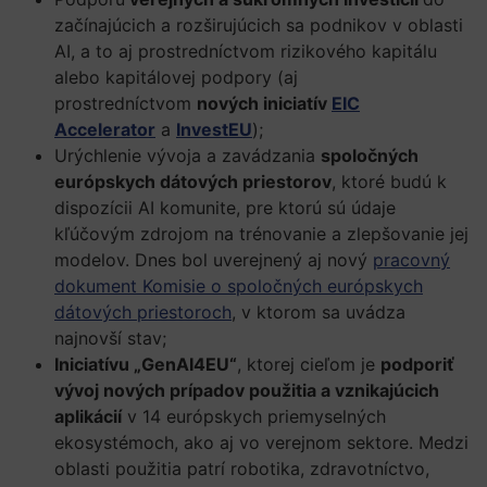
začínajúcich a rozširujúcich sa podnikov v oblasti
AI, a to aj prostredníctvom rizikového kapitálu
alebo kapitálovej podpory (aj
prostredníctvom
nových iniciatív
EIC
Accelerator
a
InvestEU
);
Urýchlenie vývoja a zavádzania
spoločných
európskych dátových priestorov
, ktoré budú k
dispozícii AI komunite, pre ktorú sú údaje
kľúčovým zdrojom na trénovanie a zlepšovanie jej
modelov. Dnes bol uverejnený aj nový
pracovný
dokument Komisie o spoločných európskych
dátových priestoroch
, v ktorom sa uvádza
najnovší stav;
Iniciatívu „GenAI4EU“
, ktorej cieľom je
podporiť
vývoj nových prípadov použitia a vznikajúcich
aplikácií
v 14 európskych priemyselných
ekosystémoch, ako aj vo verejnom sektore. Medzi
oblasti použitia patrí robotika, zdravotníctvo,