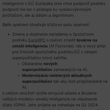
inteligencie v EÚ. Európska únia chce podporiť podniky
podporiť nie len v prístupe ku vysokovýkonným
počítačom, ale aj dátam a algoritmom.
Balík opatrení obsahuje kľúčovú sadu opatrení:
Zmena a doplnenie nariadenia o Spoločnom
podniku
EuroHPC
s cieľom zriadiť
továrne na
umelú inteligenciu
(AI Factories). Ide o nový pilier
pre činnosti spoločného podniku EÚ v oblasti
superpočítačov ktorý zahŕňa:
Obstaranie
nových
superpočítačov
zameraných na AI;
Modernizáciu niektorých aktuálnych
superpočítačov
tak aby boli prispôsobené na
AI;
s cieľom umožniť rýchle strojové učenie a školenie
veľkých modelov umelej inteligencie na všeobecné
účely (GPAI). Jeho prijatie sa odhaduje na Q2 2024