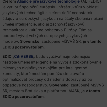
Cieľom
Aliancie pre jazykové technológie
(ALT-EDIC)
je vytvoriť spoločnú európsku infraštruktúru v oblasti
jazykových technológií s cieľom riešiť nedostatok
údajov o európskych jazykoch na účely školenia riešení
umelej inteligencie, ako aj zachovať jazykovú
rozmanitosť a kultúrne bohatstvo Európy. Tým sa
podporí vývoj veľkých európskych jazykových
modelov.
Slovensko
, zastúpené MŠVVŠ SR,
je v tomto
EDICu pozorovateľom
.
EDIC „
CitiVERSE
„
bude využívať najmodernejšie
nástroje umelej inteligencie na vývoj a zdokonaľovanie
miestnych digitálnych dvojčiat pre inteligentné
komunity, ktoré mestám pomôžu simulovať a
optimalizovať procesy od riadenia dopravy až po
odpadové hospodárstvo.
Slovensko
, zastúpené MŠVVŠ
SR, mestom Bratislava a platformou AI4SK,
je v tomto
EDICu pozorovateľom
.