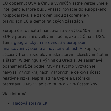
EÚ dobehnúť USA a Čínu a vyvinúť vlastné verzie umelej
inteligencie, ktoré budú vnášať inovácie do európskeho
hospodárstva, ale zároveň budú zakorenené v
pravidlách EÚ a demokratických zásadách.
Európa čelí deficitu financovania vo výške 10-miliárd
EUR v porovnaní s veľkými hráčmi, ako sú Čína a USA.
Téma
geografických nerovností v európskom
financovaní výskumu a inovácií v oblasti AI
kopíruje
súčasný trend rozdielov medzi starými členskými štátmi
a štátmi Wideningu s výnimkou Grécka. Je zaujímavé
poznamenať, že podiel MSP na týchto výzvach je
najvyšší v tých krajinách, v ktorých je celková účasť
relatívne nízka. Napríklad na Cypre a Estónsku
predstavujú MSP viac ako 80 % a 72 % účastníkov.
Viac informácií:
Tlačová správa EK