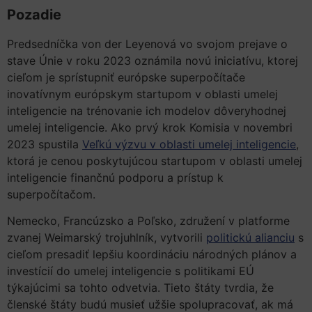
Pozadie
Predsedníčka von der Leyenová vo svojom prejave o
stave Únie v roku 2023 oznámila novú iniciatívu, ktorej
cieľom je sprístupniť európske superpočítače
inovatívnym európskym startupom v oblasti umelej
inteligencie na trénovanie ich modelov dôveryhodnej
umelej inteligencie. Ako prvý krok Komisia v novembri
2023 spustila
Veľkú výzvu v oblasti umelej inteligencie
,
ktorá je cenou poskytujúcou startupom v oblasti umelej
inteligencie finančnú podporu a prístup k
superpočítačom.
Nemecko, Francúzsko a Poľsko, združení v platforme
zvanej Weimarský trojuhlník, vytvorili
politickú alianciu
s
cieľom presadiť lepšiu koordináciu národných plánov a
investícií do umelej inteligencie s politikami EÚ
týkajúcimi sa tohto odvetvia. Tieto štáty tvrdia, že
členské štáty budú musieť užšie spolupracovať, ak má