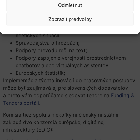
Odmietnuť
v briefingoch;
Automatizácii služieb v oblasti ľudských zdrojov;
Zobraziť predvoľby
Finančných procesov; posudzovania návrhov
projektov; odhaľovania rizík, podvodov a
neetických situácií;
Spravodajstva o hrozbách;
Podpory prevodu reči na text;
Podpory zapojenie verejnosti prostredníctvom
chatbotov alebo virtuálnych asistentov;
Európskych štatistík;
Implementácia týchto inovácií do pracovných postupov
môže byť zaujímavá aj pre slovenských dodávateľov
a preto vám odporúčame sledovať tendre na
Funding &
Tenders portáli
.
Komisia tiež spolu s niekoľkými členskými štátmi
zakladá dve konzorciá európskej digitálnej
infraštruktúry (EDIC):