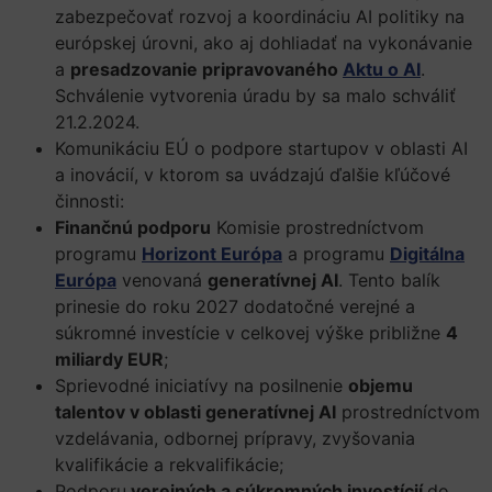
zabezpečovať rozvoj a koordináciu AI politiky na
európskej úrovni, ako aj dohliadať na vykonávanie
a
presadzovanie pripravovaného
Aktu o AI
.
Schválenie vytvorenia úradu by sa malo schváliť
21.2.2024.
Komunikáciu EÚ o podpore startupov v oblasti AI
a inovácií, v ktorom sa uvádzajú ďalšie kľúčové
činnosti:
Finančnú podporu
Komisie prostredníctvom
programu
Horizont Európa
a programu
Digitálna
Európa
venovaná
generatívnej AI
. Tento balík
prinesie do roku 2027 dodatočné verejné a
súkromné investície v celkovej výške približne
4
miliardy EUR
;
Sprievodné iniciatívy na posilnenie
objemu
talentov v oblasti generatívnej AI
prostredníctvom
vzdelávania, odbornej prípravy, zvyšovania
kvalifikácie a rekvalifikácie;
Podporu
verejných a súkromných investícií
do