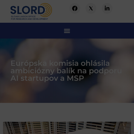
Európska komisia ohlásila
ambiciózny balík na podporu
AI startupov a MSP