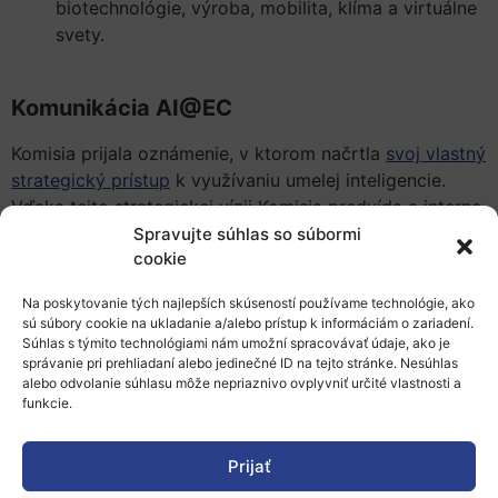
biotechnológie, výroba, mobilita, klíma a virtuálne
svety.
Komunikácia AI@EC
Komisia prijala oznámenie, v ktorom načrtla
svoj vlastný
strategický prístup
k využívaniu umelej inteligencie.
Vďaka tejto strategickej vízii Komisia predvída a interne
sa pripravuje na vykonávanie Aktu EÚ o umelej
Spravujte súhlas so súbormi
cookie
inteligencii. Obsahuje konkrétne opatrenia o tom, ako
Komisia vybuduje inštitucionálne a operačné kapacity
Na poskytovanie tých najlepších skúseností používame technológie, ako
na zabezpečenie vývoja a používania dôveryhodnej,
sú súbory cookie na ukladanie a/alebo prístup k informáciám o zariadení.
bezpečnej a etickej umelej inteligencie. Napríklad sa EK
Súhlas s týmito technológiami nám umožní spracovávať údaje, ako je
správanie pri prehliadaní alebo jedinečné ID na tejto stránke. Nesúhlas
plánuje venovať zavádzaniu AI do oblastí:
alebo odvolanie súhlasu môže nepriaznivo ovplyvniť určité vlastnosti a
funkcie.
Podpory legislatívneho procesu, monitorovania
politík a odpovedí na parlamentné otázky
pomocou „text mining“;
Prijať
Podpory vypracovávania necitlivého obsahu