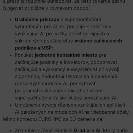
a preto je rozumné odhadovať, že tieto továrne začnú
fungovať približne v rovnakom období.
Uľahčenie prístupu
k superpočítačom
vyhradeným pre AI, čo prispeje k rozšíreniu
využívania AI pre veľký počet verejných a
súkromných používateľov
vrátane začínajúcich
podnikov a MSP
;
Ponúkať
jednotné kontaktné miesto
pre
začínajúce podniky a inovátorov, podporovať
začínajúci a výskumný ekosystém AI pri vývoji
algoritmov, hodnotení testovania a overovaní
rozsiahlych modelov AI, poskytovať
programátorské zariadenia vhodné pre
superpočítače a ďalšie služby umožňujúce AI;
Umožnenie vývoja rôznych vznikajúcich aplikácií
AI založených na modeloch AI na všeobecné účely.
Mimo kontextu EUROHPC sa EÚ zameria na:
Zriadenie v rámci Komisie
Úrad pre AI
, ktorý bude