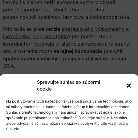
inovácií s cieľom riešiť európske výzvy v oblasti
poľnohospodárstva, rybného hospodárstva,
potravinových systémov, lesníctva a biohospodárstva.
Pripravila sa
prvá verzia
strategického výskumného a
inovačného programu (SRIA)
pre partnerstvo a
koordinátori vyzývajú príslušné zainteresované strany,
aby prostredníctvom
verejnej konzultácie
poskytli
spätnú väzbu a návrhy
a prispeli k ďalšiemu rozvoju
SRIA.
Organizátori by ocenili konsolidované príspevky
Spravujte súhlas so súbormi
ministerstiev, financujúcich a iných organizácií a
cookie
národných skupín, ale vítané sú aj individuálne
príspevky.
Na poskytovanie tých najlepších skúseností používame technológie, ako
sú súbory cookie na ukladanie a/alebo prístup k informáciám o zariadení.
Na konzultácii sa môžete zúčastniť do 19. decembra
Súhlas s týmito technológiami nám umožní spracovávať údaje, ako je
správanie pri prehliadaní alebo jedinečné ID na tejto stránke. Nesúhlas
2022.
alebo odvolanie súhlasu môže nepriaznivo ovplyvniť určité vlastnosti a
funkcie.
Viac informácií: