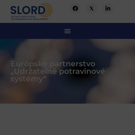
Európske partnerstvo
„Udržateľné potravinové
systémy“