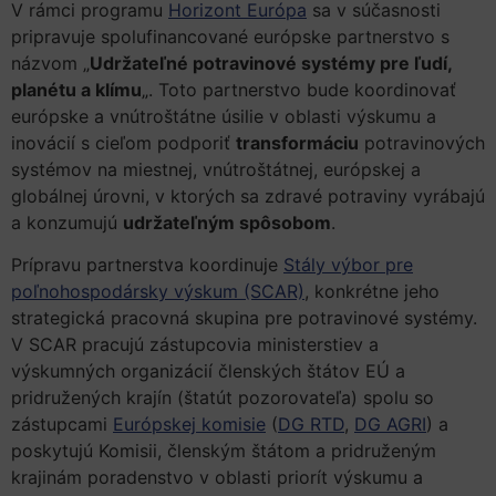
V rámci programu
Horizont Európa
sa v súčasnosti
pripravuje spolufinancované európske partnerstvo s
názvom „
Udržateľné potravinové systémy pre ľudí,
planétu a klímu
„. Toto partnerstvo bude koordinovať
európske a vnútroštátne úsilie v oblasti výskumu a
inovácií s cieľom podporiť
transformáciu
potravinových
systémov na miestnej, vnútroštátnej, európskej a
globálnej úrovni, v ktorých sa zdravé potraviny vyrábajú
a konzumujú
udržateľným spôsobom
.
Prípravu partnerstva koordinuje
Stály výbor pre
poľnohospodársky výskum (SCAR)
, konkrétne jeho
strategická pracovná skupina pre potravinové systémy.
V SCAR pracujú zástupcovia ministerstiev a
výskumných organizácií členských štátov EÚ a
pridružených krajín (štatút pozorovateľa) spolu so
zástupcami
Európskej komisie
(
DG RTD
,
DG AGRI
) a
poskytujú Komisii, členským štátom a pridruženým
krajinám poradenstvo v oblasti priorít výskumu a