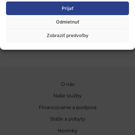
Partnerstvo pre potravinové systémy, prístup k
Prijať
SRIA a verejné konzultácie
Európske partnerstvá v oblasti potravín,
Odmietnuť
biohospodárstva, prírodných zdrojov
Zobraziť predvoľby
Zverejnené: 14.11.2022, slord
O nás
Naše služby
Financovanie a podpora
Stáže a pobyty
Novinky