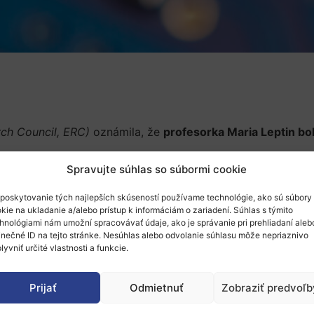
ch Council, ERC)
oznámila, že
profesorka Maria Leptin b
Spravujte súhlas so súbormi cookie
u Európskej organizácie pre molekulárnu biológiu
(
European 
časný prezident Jean-Pierre Bourguignon ukončí svoj mand
poskytovanie tých najlepších skúseností používame technológie, ako sú súbory
kie na ukladanie a/alebo prístup k informáciám o zariadení. Súhlas s týmito
a zaoberajúca sa vývojovou biológiou a imunológiou. Vedi
hnológiami nám umožní spracovávať údaje, ako je správanie pri prehliadaní aleb
molekulárnej biológie (EMBL) v Heidelbergu. V roku 2010 
inečné ID na tejto stránke. Nesúhlas alebo odvolanie súhlasu môže nepriaznivo
lyvniť určité vlastnosti a funkcie.
kmer rok trvajúci proces, na ktorom sa podieľala nezávis
meritná profesorka vedeckých a technologických štúdií na
Prijať
Odmietnuť
Zobraziť predvoľb
kej komisii odporúčania týkajúce sa najlepších kandidátov