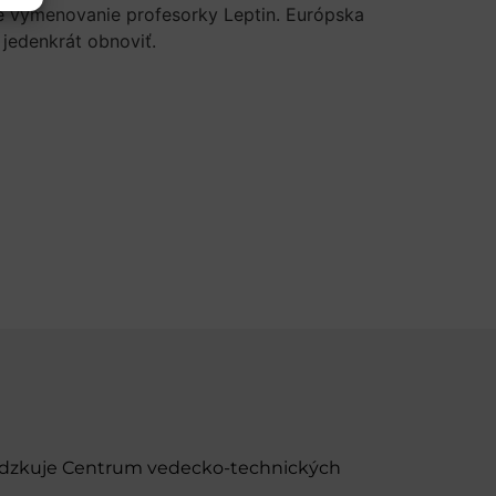
je vymenovanie profesorky Leptin. Európska
jedenkrát obnoviť.
evádzkuje Centrum vedecko-technických