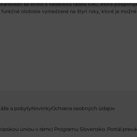
 Kandidáti sa stretli s vedeckou radou ERC, ktorá podporu
 funkčné obdobie vymedzené na štyri roky, ktoré je možné 
táže a pobyty
Novinky
Ochrana osobných údajov
urópskou úniou v rámci Programu Slovensko. Portál pr