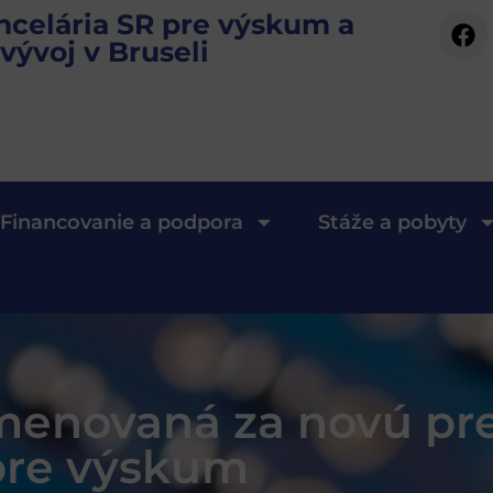
ncelária SR pre výskum a
vývoj v Bruseli
Financovanie a podpora
Stáže a pobyty
menovaná za novú pr
pre výskum