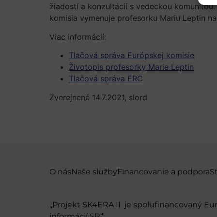
žiadostí a konzultácií s vedeckou komunitou.
komisia vymenuje profesorku Mariu Leptin na
Viac informácií:
Tlačová správa Európskej komisie
Životopis profesorky Marie Leptin
Tlačová správa ERC
Zverejnené 14.7.2021, slord
O nás
Naše služby
Financovanie a podpora
S
„Projekt SK4ERA II je spolufinancovaný E
informácií SR“