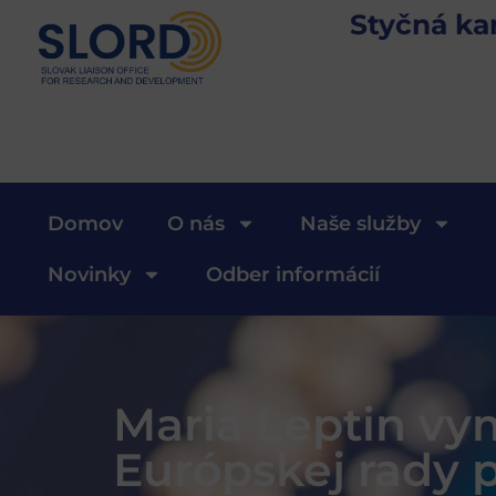
Styčná ka
Domov
O nás
Naše služby
Novinky
Odber informácií
Maria Leptin vy
Európskej rady 