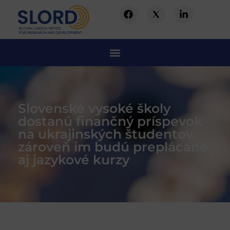
Slovenské vysoké školy
dostanú finančný príspevok
na ukrajinských študentov,
zároveň im budú preplácané
aj jazykové kurzy