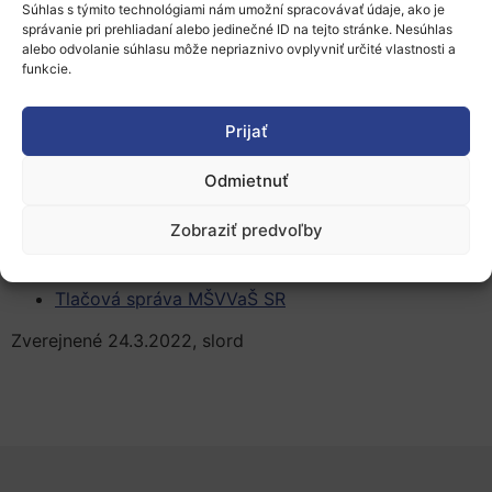
Súhlas s týmito technológiami nám umožní spracovávať údaje, ako je
sa uznal stupeň vzdelania aj pri tretích krajinách.
správanie pri prehliadaní alebo jedinečné ID na tejto stránke. Nesúhlas
Úpravou má prejsť aj
Fond na podporu vzdelávania
,
alebo odvolanie súhlasu môže nepriaznivo ovplyvniť určité vlastnosti a
ktorý by sa mal rozšíriť aj o osoby, ktoré boli zasiahnuté
funkcie.
ozbrojeným konfliktom.
Prijať
Okrem pomoci Ukrajine prijal rezort školstva aj sankcie
voči Ruskej federácii. Najvýznamnejšie je zastavenie
Odmietnuť
spolupráce v oblasti
vedy a výskumu s Ruskom
a takisto aj v oblasti výmeny študentov.
Zobraziť predvoľby
Viac informácií:
Tlačová správa MŠVVaŠ SR
Zverejnené 24.3.2022, slord