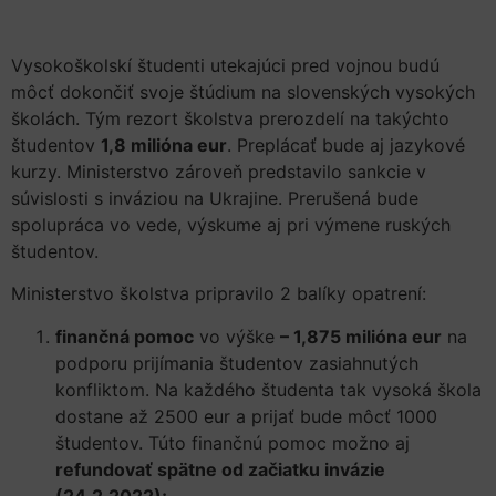
Vysokoškolskí študenti utekajúci pred vojnou budú
môcť dokončiť svoje štúdium na slovenských vysokých
školách. Tým rezort školstva prerozdelí na takýchto
študentov
1,8 milióna eur
. Preplácať bude aj jazykové
kurzy. Ministerstvo zároveň predstavilo sankcie v
súvislosti s inváziou na Ukrajine. Prerušená bude
spolupráca vo vede, výskume aj pri výmene ruských
študentov.
Ministerstvo školstva pripravilo 2 balíky opatrení:
finančná pomoc
vo výške
– 1,875 milióna eur
na
podporu prijímania študentov zasiahnutých
konfliktom. Na každého študenta tak vysoká škola
dostane až 2500 eur a prijať bude môcť 1000
študentov. Túto finančnú pomoc možno aj
refundovať spätne od začiatku invázie
(24.2.2022);