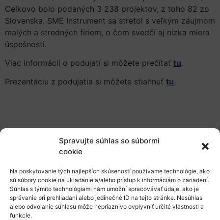
Celkovo bolo podaných 3 238 projektov, z toho 82 zo
Slovenska. SME Instrument sa stretol s veľkým záujmom
malých a stredných firiem, o čom svedčí aj nízka miera
úspešnosti.
Viac informácií o podujatí si môžete prečítať
tu
.
Prezentáciu z podujatia si môžete stiahnuť
tu
.
Spravujte súhlas so súbormi
cookie
O nás
Na poskytovanie tých najlepších skúseností používame technológie, ako
Naše služby
sú súbory cookie na ukladanie a/alebo prístup k informáciám o zariadení.
Súhlas s týmito technológiami nám umožní spracovávať údaje, ako je
Financovanie a podpora
správanie pri prehliadaní alebo jedinečné ID na tejto stránke. Nesúhlas
alebo odvolanie súhlasu môže nepriaznivo ovplyvniť určité vlastnosti a
Stáže a pobyty
funkcie.