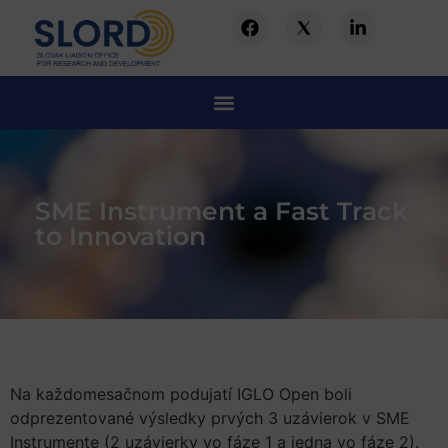
SME Instrument a Fast Track
to Innovation
Na každomesačnom podujatí IGLO Open boli
odprezentované výsledky prvých 3 uzávierok v SME
Instrumente (2 uzávierky vo fáze 1 a jedna vo fáze 2).