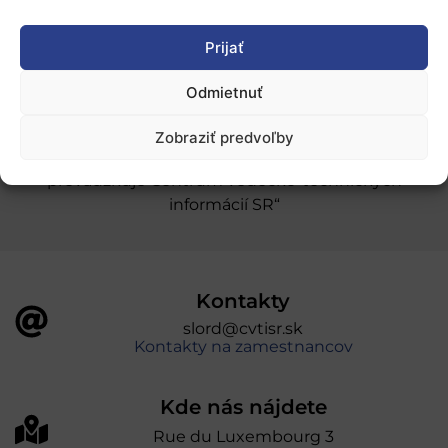
Novinky
Prijať
Ochrana osobných údajov
Odmietnuť
„Projekt SK4ERA II je spolufinancovaný Európskou
Zobraziť predvoľby
úniou v rámci Programu Slovensko. Portál
prevádzkuje Centrum vedecko-technických
informácií SR“
Kontakty
slord@cvtisr.sk
Kontakty na zamestnancov
Kde nás nájdete
Rue du Luxembourg 3