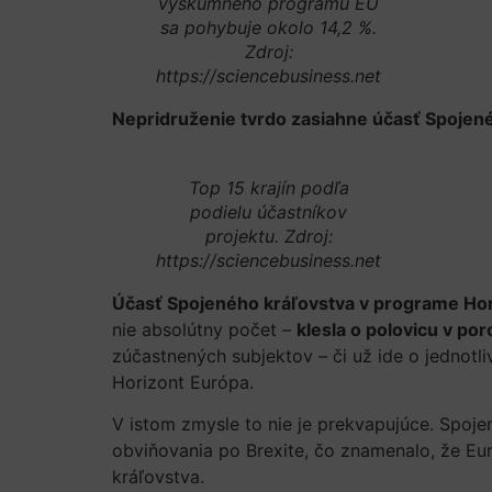
výskumného programu EÚ
sa pohybuje okolo 14,2 %.
Zdroj:
https://sciencebusiness.net
Nepridruženie tvrdo zasiahne účasť Spojen
Top 15 krajín podľa
podielu účastníkov
projektu. Zdroj:
https://sciencebusiness.net
Účasť Spojeného kráľovstva v programe Ho
nie absolútny počet –
klesla o polovicu v p
zúčastnených subjektov – či už ide o jednotliv
Horizont Európa.
V istom zmysle to nie je prekvapujúce. Spoje
obviňovania po Brexite, čo znamenalo, že Eu
kráľovstva.