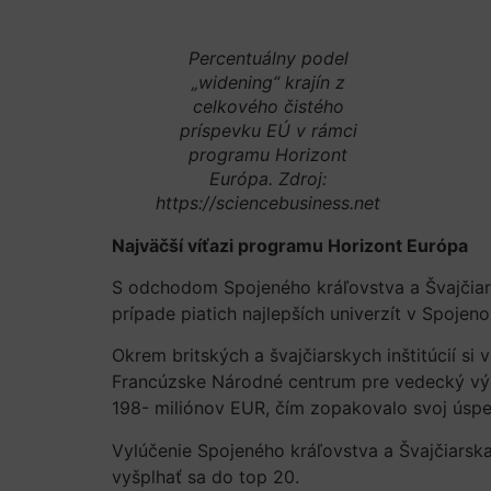
Percentuálny podel
„widening“ krajín z
celkového čistého
príspevku EÚ v rámci
programu Horizont
Európa. Zdroj:
https://sciencebusiness.net
Najväčší víťazi programu Horizont Európa
S odchodom Spojeného kráľovstva a Švajčiars
prípade piatich najlepších univerzít v Spojen
Okrem britských a švajčiarskych inštitúcií si
Francúzske Národné centrum pre vedecký vý
198- miliónov EUR, čím zopakovalo svoj úsp
Vylúčenie Spojeného kráľovstva a Švajčiarsk
vyšplhať sa do top 20.