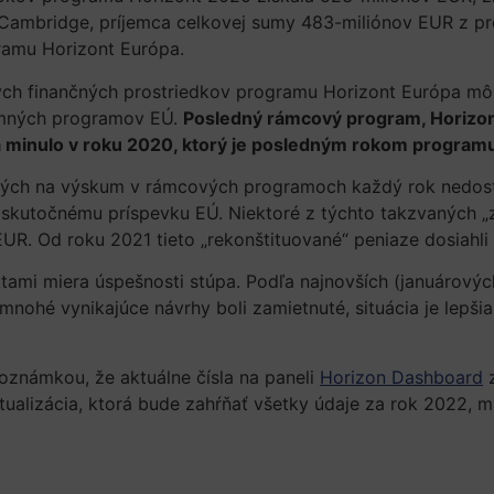
v Cambridge, príjemca celkovej sumy 483-miliónov EUR z 
gramu Horizont Európa.
ch finančných prostriedkov programu Horizont Európa môže 
umných programov EÚ.
Posledný rámcový program, Horizon
a minulo v roku 2020, ktorý je posledným rokom program
enených na výskum v rámcových programoch každý rok nedo
skutočnému príspevku EÚ. Niektoré z týchto takzvaných „z
UR. Od roku 2021 tieto „rekonštituované“ peniaze dosiahli
ami miera úspešnosti stúpa. Podľa najnovších (januárových) 
o mnohé vynikajúce návrhy boli zamietnuté, situácia je lep
poznámkou, že aktuálne čísla na paneli
Horizon Dashboard
z
alizácia, ktorá bude zahŕňať všetky údaje za rok 2022, má