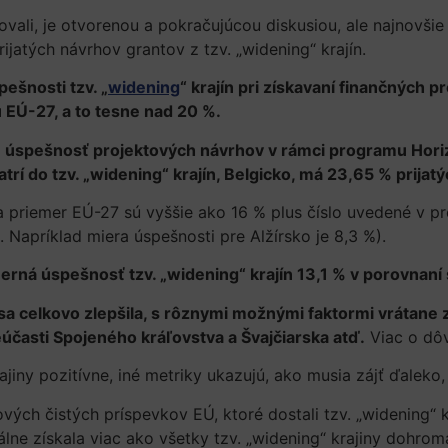
ovali, je otvorenou a pokračujúcou diskusiou, ale najnovš
ijatých návrhov grantov z tzv. „widening“ krajín.
ešnosti tzv. „
widening
“ krajín pri získavaní finančných
 EÚ-27, a to tesne nad 20 %.
u úspešnosť projektových návrhov v rámci programu Horiz
atrí do tzv. „widening“ krajín, Belgicko, má 23,65 % prija
y a priemer EÚ-27 sú vyššie ako 16 % plus číslo uvedené v 
. Napríklad miera úspešnosti pre Alžírsko je 8,3 %).
rná úspešnosť tzv. „widening“ krajín 13,1 % v porovnaní
a celkovo zlepšila, s rôznymi možnými faktormi vrátane 
časti Spojeného kráľovstva a Švajčiarska atď.
Viac o dô
ajiny pozitívne, iné metriky ukazujú, ako musia zájť ďaleko
vých čistých príspevkov EÚ, ktoré dostali tzv. „widening“ 
lne získala viac ako všetky tzv. „widening“ krajiny dohrom