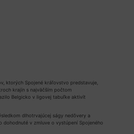
v, ktorých Spojené kráľovstvo predstavuje,
roch krajín s najväčším počtom
zilo Belgicko v ligovej tabuľke aktivít
výsledkom dlhotrvajúcej ságy nedôvery a
olo dohodnuté v zmluve o vystúpení Spojeného