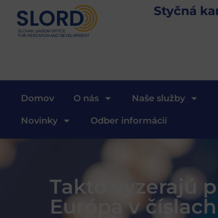
Styčná ka
Domov
O nás
Naše služby
Novinky
Odber informácií
Takto vyzerajú 
Európa v číslach