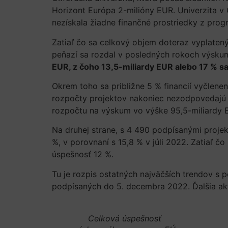
Horizont Európa 2-milióny EUR. Univerzita 
nezískala žiadne finančné prostriedky z pro
Zatiaľ čo sa celkový objem doteraz vyplatený
peňazí sa rozdal v posledných rokoch výsk
EUR, z čoho 13,5-miliardy EUR alebo 17 % s
Okrem toho sa približne 5 % financií vyčl
rozpočty projektov nakoniec nezodpovedajú 
rozpočtu na výskum vo výške 95,5-miliardy E
Na druhej strane, s 4 490 podpísanými projekt
%, v porovnaní s 15,8 % v júli 2022. Zatiaľ č
úspešnosť 12 %.
Tu je rozpis ostatných najväčších trendov s 
podpísaných do 5. decembra 2022. Ďalšia aktu
Celková úspešnosť