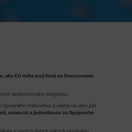
to, ako EÚ míňa svoj fond na financovanie
 rokoch sedemročného programu.
ti Spojeného kráľovstva a najmä na jeho päť
tí, univerzít a jednotlivcov zo Spojeného
získala v prvých dvoch rokoch programu