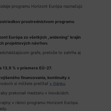
ie údaje programu Horizont Európa naznačujú
 prostriedkov prostredníctvom programu
ont Európa zo všetkých „widening“ krajín
tých projektových návrhov.
predchádzajúcom grafe, pretože to zahŕňa aj
 s 13,9 % v priemere EÚ-27.
zvýšeného financovania, kontinuity z
vodoch si môžete prečítať
v článku
.
, aby prekonali medzeru v inováciách.
krajiny v rámci programu Horizont Európa.
ady.