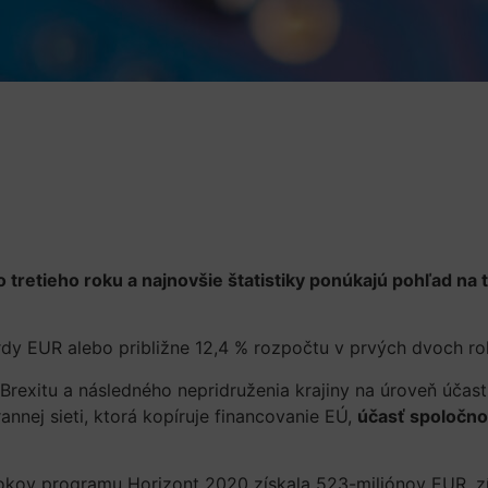
 tretieho roku a najnovšie štatistiky ponúkajú pohľad na 
ardy EUR alebo približne 12,4 % rozpočtu v prvých dvoch
 Brexitu a následného nepridruženia krajiny na úroveň účas
nnej sieti, ktorá kopíruje financovanie EÚ,
účasť spoločnos
 rokov programu Horizont 2020 získala 523-miliónov EUR, 