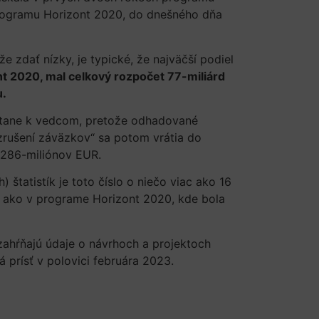
programu Horizont 2020, do dnešného dňa
zdať nízky, je typické, že najväčší podiel
t 2020, mal celkový rozpočet 77-miliárd
u.
stane k vedcom, pretože odhadované
rušení záväzkov“ sa potom vrátia do
 286-miliónov EUR.
štatistík je toto číslo o niečo viac ako 16
šia ako v programe Horizont 2020, kde bola
ahŕňajú údaje o návrhoch a projektoch
 prísť v polovici februára 2023.