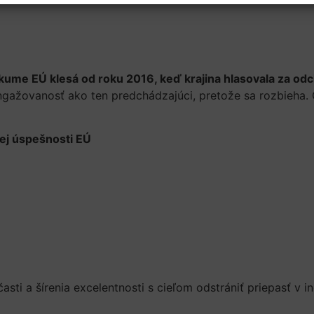
ume EÚ klesá od roku 2016, keď krajina hlasovala za odc
žovanosť ako ten predchádzajúci, pretože sa rozbieha. O
ej úspešnosti EÚ
časti a šírenia excelentnosti s cieľom odstrániť priepasť 