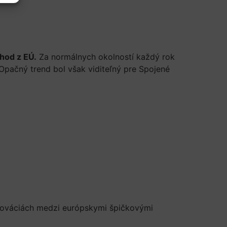
hod z EÚ.
Za normálnych okolností každý rok
pačný trend bol však viditeľný pre Spojené
v inováciách medzi európskymi špičkovými