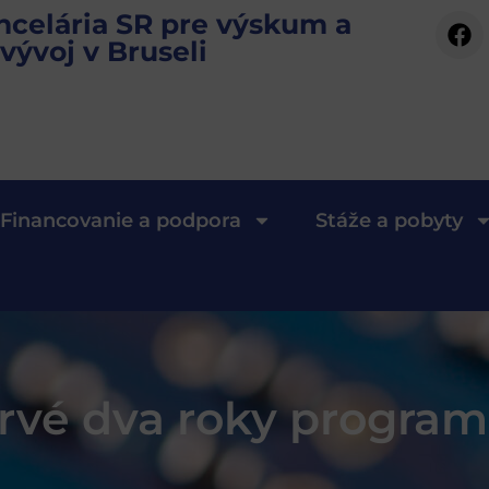
ncelária SR pre výskum a
vývoj v Bruseli
Financovanie a podpora
Stáže a pobyty
prvé dva roky program