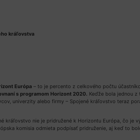
ého kráľovstva
rizont Európa
– to je percento z celkového počtu účastníko
orovnaní s programom Horizont 2020.
Keďže bola jednou z t
cov, univerzity alebo firmy – Spojené kráľovstvo teraz pora
né kráľovstvo nie je pridružené k Horizontu Európa, čo je 
rópska komisia odmieta podpísať pridruženie, aj keď to b