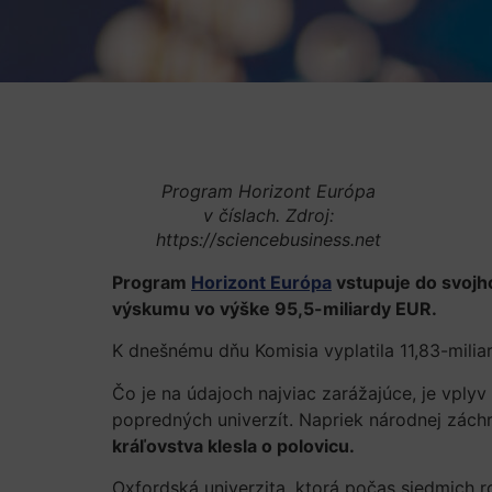
Program Horizont Európa
v číslach. Zdroj:
https://sciencebusiness.net
Program
Horizont Európa
vstupuje do svojho
výskumu vo výške 95,5-miliardy EUR.
K dnešnému dňu Komisia vyplatila 11,83-mili
Čo je na údajoch najviac zarážajúce, je vplyv
popredných univerzít. Napriek národnej záchra
kráľovstva klesla o polovicu.
Oxfordská univerzita, ktorá počas siedmich