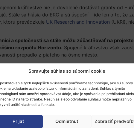
enom kráľovstve nie je dovolené dostávať granty od Euró
. Stále sa hlásia do ERC a sú úspešní – ide len o to, že za
y, ktorú prevádzkuje
UK Research and Innovation
(UKRI), n
níci a spoločnosti sa stále môžu zúčastňovať na projektoch
väčšinu rozpočtu Horizontu.
Spojené kráľovstvo však zaostáv
vanosti prepadlo z piateho na ôsme miesto.
esla oveľa strmšie ako v prípade Švajčiarska, ktoré tiež n
Spravujte súhlas so súbormi cookie
poskytovanie tých najlepších skúseností používame technológie, ako sú súbory
ity vo Swansea a člen rady univerzít v UK:
„Rozsah poklesu
kie na ukladanie a/alebo prístup k informáciám o zariadení. Súhlas s týmito
o ako pre univerzity v Spojenom kráľovstve, tak pre európs
hnológiami nám umožní spracovávať údaje, ako je správanie pri prehliadaní aleb
trebujú a zaslúžia si viac istoty o dlhodobom postavení S
inečné ID na tejto stránke. Nesúhlas alebo odvolanie súhlasu môže nepriaznivo
lyvniť určité vlastnosti a funkcie.
lesá
Prijať
Odmietnuť
Zobraziť predvoľb