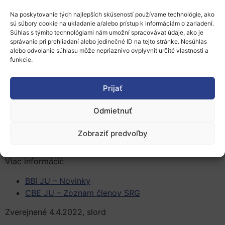
štátov EÚ a pridružených krajín.
V súčasnosti je v
Na poskytovanie tých najlepších skúseností používame technológie, ako
skupine 31 hlavných členov a 29 náhradníkov z 27
sú súbory cookie na ukladanie a/alebo prístup k informáciám o zariadení.
krajín. V skupine je silná rodová rovnováha, keďže 60
Súhlas s týmito technológiami nám umožní spracovávať údaje, ako je
správanie pri prehliadaní alebo jedinečné ID na tejto stránke. Nesúhlas
% všetkých členov tvoria ženy.
alebo odvolanie súhlasu môže nepriaznivo ovplyvniť určité vlastnosti a
funkcie.
Slovenskú republiku reprezentujú Pavol Povraz ako
hlavný člen a Jan Hecl ako náhradník z Národného
poľnohospodárskeho a potravinárskeho centra.
Prijať
Členovia skupiny zástupcov štátov sa budú stretávať
Odmietnuť
najmenej dvakrát ročne. Medzi ich prvé úlohy bude
patriť
poskytovanie stanovísk k pripravovanému
Zobraziť predvoľby
ročnému plánu práce spoločného podniku CBE JU.
Viac informácií:
BBI JU – Novinky
CBE JU – Zoznam členov SRG
Zverejnené 4.4.2022, slord