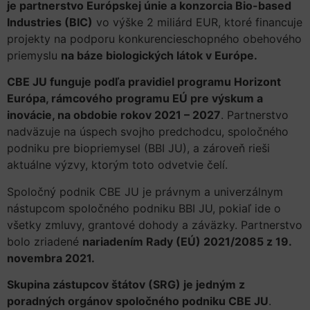
je partnerstvo Európskej únie a konzorcia Bio-based
Industries (BIC)
vo výške 2 miliárd EUR, ktoré financuje
projekty na podporu konkurencieschopného obehového
priemyslu
na báze biologických látok v Európe.
CBE JU funguje podľa pravidiel programu Horizont
Európa, rámcového programu EÚ pre výskum a
inovácie, na obdobie rokov 2021 – 2027
. Partnerstvo
nadväzuje na úspech svojho predchodcu, spoločného
podniku pre biopriemysel (BBI JU), a zároveň rieši
aktuálne výzvy, ktorým toto odvetvie čelí.
Spoločný podnik CBE JU je právnym a univerzálnym
nástupcom spoločného podniku BBI JU, pokiaľ ide o
všetky zmluvy, grantové dohody a záväzky. Partnerstvo
bolo zriadené
nariadením Rady (EÚ) 2021/2085 z 19.
novembra 2021.
Skupina zástupcov štátov (SRG) je jedným z
poradných orgánov spoločného podniku CBE JU
.