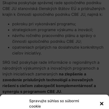
Skupina poskytuje správnej rade spoločného podniku
CBE JU stanoviská členských štátov EÚ a pridružených
krajín k činnosti spoločného podniku CBE JU, najmä k:
pokroku pri vykonávaní programu;
strategickom programe výskumu a inovácií;
návrhu ročného pracovného plánu a správy o
činnosti spoločného podniku CBE JU;
opatreniach prijatých na dosiahnutie konkrétnych
cieľov iniciatívy.
SRG tiež poskytuje rade informácie o regionálnych a
národných výskumných a inovačných programoch a
iných iniciatívach zameraných
na zlepšenie a
zavedenie príslušných technológií a inovačných
riešení s cieľom zabezpečiť komplementárnosť a
synergiu s programom CBE JU.
Až dvoch hlavných a dvoch náhradných členov SRG
Spravujte súhlas so súbormi
cookie
nominujú príslušné vnútroštátne orgány členských