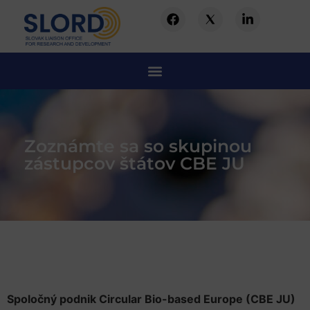
Zoznámte sa so skupinou
zástupcov štátov CBE JU
Spoločný podnik Circular Bio-based Europe (CBE JU)