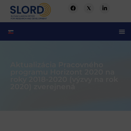
Aktualizácia Pracovného
programu Horizont 2020 na
roky 2018-2020 (výzvy na rok
2020) zverejnená