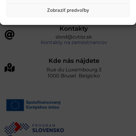
Zobraziť predvoľby
Kontakty
slord@cvtisr.sk
Kontakty na zamestnancov
Kde nás nájdete
Rue du Luxembourg 3
1000 Brusel Belgicko