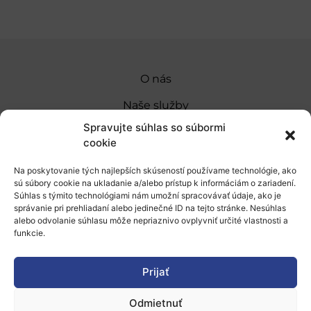
O nás
Naše služby
Spravujte súhlas so súbormi
Financovanie a podpora
cookie
Stáže a pobyty
Na poskytovanie tých najlepších skúseností používame technológie, ako
sú súbory cookie na ukladanie a/alebo prístup k informáciám o zariadení.
Novinky
Súhlas s týmito technológiami nám umožní spracovávať údaje, ako je
správanie pri prehliadaní alebo jedinečné ID na tejto stránke. Nesúhlas
Ochrana osobných údajov
alebo odvolanie súhlasu môže nepriaznivo ovplyvniť určité vlastnosti a
funkcie.
„Projekt SK4ERA II je spolufinancovaný Európskou
Prijať
úniou v rámci Programu Slovensko. Portál
prevádzkuje Centrum vedecko-technických
Odmietnuť
informácií SR“