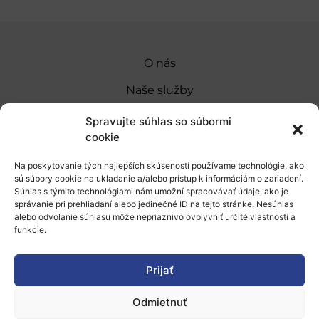
O nás
Naše služby
Financovanie a podpora
Spravujte súhlas so súbormi
cookie
Stáže a pobyty
Na poskytovanie tých najlepších skúseností používame technológie, ako
Novinky
sú súbory cookie na ukladanie a/alebo prístup k informáciám o zariadení.
Súhlas s týmito technológiami nám umožní spracovávať údaje, ako je
Ochrana osobných údajov
správanie pri prehliadaní alebo jedinečné ID na tejto stránke. Nesúhlas
alebo odvolanie súhlasu môže nepriaznivo ovplyvniť určité vlastnosti a
funkcie.
„Projekt SK4ERA II je spolufinancovaný Európskou
úniou v rámci Programu Slovensko. Portál
Prijať
prevádzkuje Centrum vedecko-technických
informácií SR“
Odmietnuť