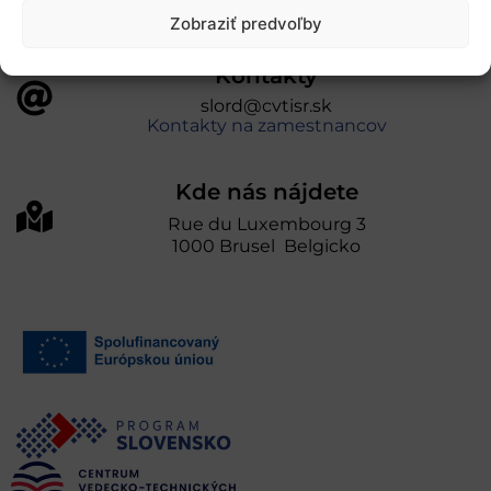
Zobraziť predvoľby
Kontakty
slord@cvtisr.sk
Kontakty na zamestnancov
Kde nás nájdete
Rue du Luxembourg 3
1000 Brusel Belgicko