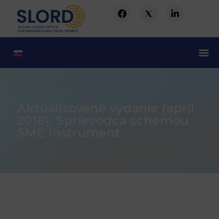
Aktualizované vydanie (apríl
2018): Sprievodca schémou
SME Instrument