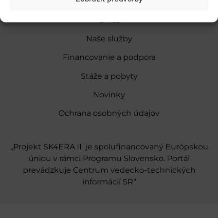
O nás
Naše služby
Financovanie a podpora
Stáže a pobyty
Novinky
Ochrana osobných údajov
„Projekt SK4ERA II je spolufinancovaný Európskou
úniou v rámci Programu Slovensko. Portál
prevádzkuje Centrum vedecko-technických
informácií SR“