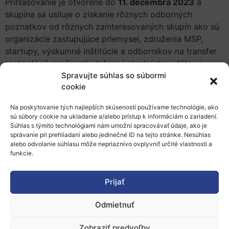
Prihlasovanie je otvorené do
11. decembra 2023
a
skupina sa usiluje o získanie rôznych odborných
poznatkov od rôznych zainteresovaných skupín ako sú
organizácie zastupujúce priemysel, združenia MSP,
startupy, výskumné inštitúcie a odborníkov na transfer
technológií, zručnosti, duševné vlastníctvo, dátový
Spravujte súhlas so súbormi
manažment a synergie medzi rôznymi finančnými
cookie
nástrojmi.
Európska komisia uhradí iba cestovné výdavky a
Na poskytovanie tých najlepších skúseností používame technológie, ako
sú súbory cookie na ukladanie a/alebo prístup k informáciám o zariadení.
výdavky na pobyt, ktoré vzniknú účastníkom činností
Súhlas s týmito technológiami nám umožní spracovávať údaje, ako je
skupiny.
správanie pri prehliadaní alebo jedinečné ID na tejto stránke. Nesúhlas
alebo odvolanie súhlasu môže nepriaznivo ovplyvniť určité vlastnosti a
Viac informácií
funkcie.
Zverejnené 20.11.2023, slord
Prijať
Odmietnuť
Zobraziť predvoľby