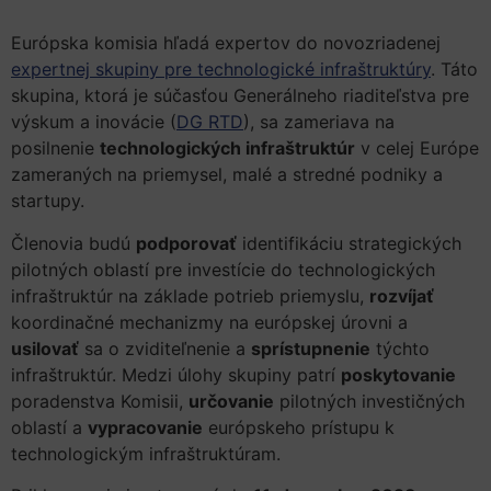
Európska komisia hľadá expertov do novozriadenej
expertnej skupiny pre technologické infraštruktúry
. Táto
skupina, ktorá je súčasťou Generálneho riaditeľstva pre
výskum a inovácie (
DG RTD
), sa zameriava na
posilnenie
technologických infraštruktúr
v celej Európe
zameraných na priemysel, malé a stredné podniky a
startupy.
Členovia budú
podporovať
identifikáciu strategických
pilotných oblastí pre investície do technologických
infraštruktúr na základe potrieb priemyslu,
rozvíjať
koordinačné mechanizmy na európskej úrovni a
usilovať
sa o zviditeľnenie a
sprístupnenie
týchto
infraštruktúr. Medzi úlohy skupiny patrí
poskytovanie
poradenstva Komisii,
určovanie
pilotných investičných
oblastí a
vypracovanie
európskeho prístupu k
technologickým infraštruktúram.