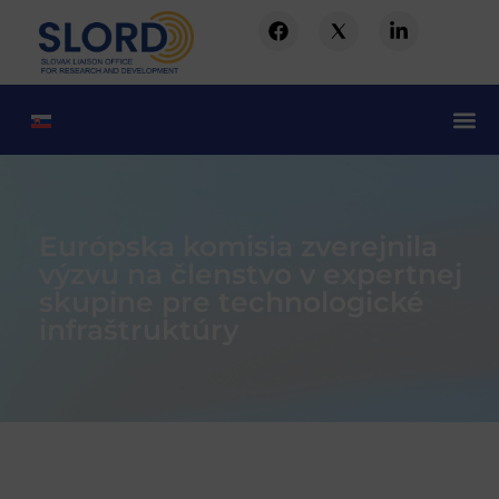
Európska komisia zverejnila
výzvu na členstvo v expertnej
skupine pre technologické
infraštruktúry