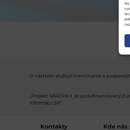
Na 
coo
tec
jed
ovp
O nás
Naše služby
Financovanie a podpora
S
„Projekt SK4ERA II je spolufinancovaný E
informácií SR“
Kontakty
Kde nás 