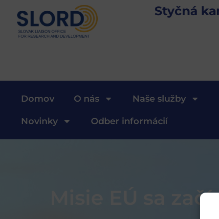
Styčná ka
Domov
O nás
Naše služby
Novinky
Odber informácií
Misie EÚ sa začí