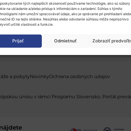
poskytovanie tých najlepších skúseností používame technológie, ako sú súbory
kie na ukladanie a/alebo prístup k informáciám o zariadení. Súhlas s týmito
hnológiami nám umožní spracovávať údaje, ako je správanie pri prehliadaní aleb
inečné ID na tejto stránke. Nesúhlas alebo odvolanie súhlasu môže nepriaznivo
lyvniť určité vlastnosti a funkcie.
Prijať
Odmietnuť
Zobraziť predvoľb
táže a pobyty
Novinky
Ochrana osobných údajov
urópskou úniou v rámci Programu Slovensko. Portál pr
nájdete