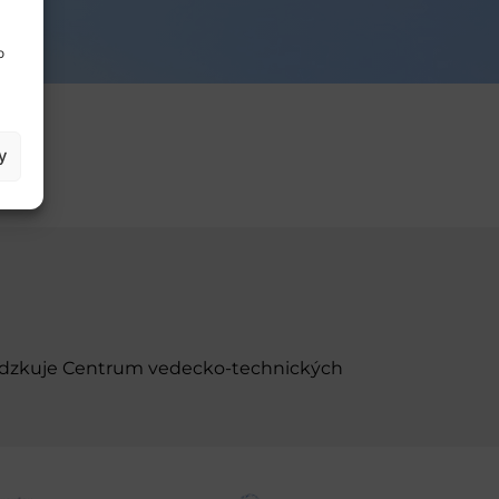
o
y
evádzkuje Centrum vedecko-technických