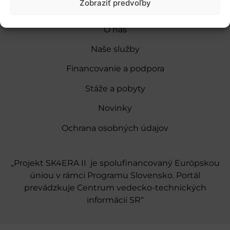
Zobraziť predvoľby
O nás
Naše služby
Financovanie a podpora
Stáže a pobyty
Novinky
Ochrana osobných údajov
„Projekt SK4ERA II je spolufinancovaný Európskou
úniou v rámci Programu Slovensko. Portál
prevádzkuje Centrum vedecko-technických
informácií SR“