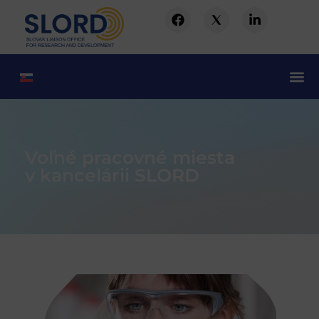
Voľné pracovné miesta
v kancelárii SLORD