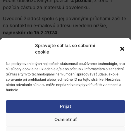
Počet obsadzovaných pozícií:
2 pozície
, z toho 1
pozícia zástup za materskú dovolenku.
Uvedenú žiadosť spolu s jej povinnými prílohami zašlite
na kontaktnú e-mailovú adresu uvedenú nižšie,
najneskôr do 15.2.2024.
Kontaktná osoba: RNDr. Ing. Anna Krivjanská
Spravujte súhlas so súbormi
E-mail:
anna.krivjanska@cvtisr.sk
cookie
Predpokladaný termín ukončenia výberového konania:
Na poskytovanie tých najlepších skúseností používame technológie, ako
29.2.2024
.
sú súbory cookie na ukladanie a/alebo prístup k informáciám o zariadení.
Súhlas s týmito technológiami nám umožní spracovávať údaje, ako je
správanie pri prehliadaní alebo jedinečné ID na tejto stránke. Nesúhlas
Viac informácií:
alebo odvolanie súhlasu môže nepriaznivo ovplyvniť určité vlastnosti a
funkcie.
Detailný popis ponuky
Zverejnené 17.1.2024, slord
Prijať
Odmietnuť