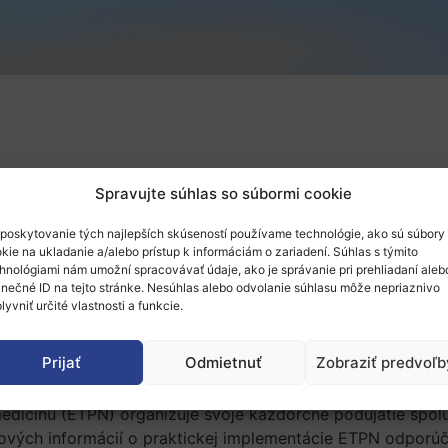
Spravujte súhlas so súbormi cookie
for Nanomedicine; nanoBasque agency
poskytovanie tých najlepších skúseností používame technológie, ako sú súbory
kie na ukladanie a/alebo prístup k informáciám o zariadení. Súhlas s týmito
hnológiami nám umožní spracovávať údaje, ako je správanie pri prehliadaní aleb
inečné ID na tejto stránke. Nesúhlas alebo odvolanie súhlasu môže nepriaznivo
lyvniť určité vlastnosti a funkcie.
Prijať
Odmietnuť
Zobraziť predvoľb
edicínu (ETPN) organizuje svoje každorčné podujatie spo
ových informácií o praktickej implementácie ETPN odporúča