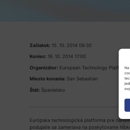
Začiatok:
15. 10. 2014 08:30
Koniec:
16. 10. 2014 17:00
Organizátor:
European Technology Platform 
Na 
coo
Miesto konania:
San Sebastian
tec
jed
ovp
Štát:
Španielsko
Európska technologická platforma pre nanom
podujatie sa zameriava na poskytovanie hĺbk