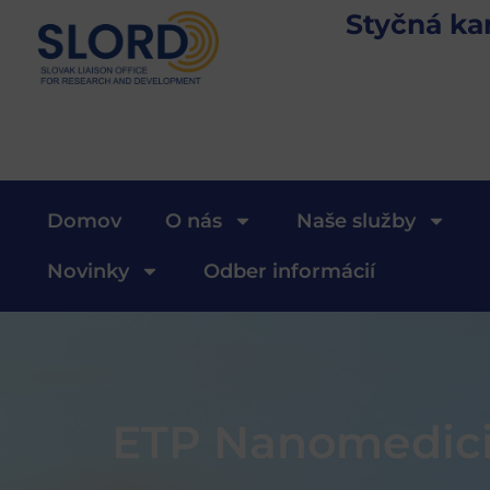
Styčná ka
Domov
O nás
Naše služby
Novinky
Odber informácií
ETP Nanomedici