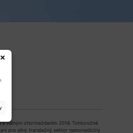
o
y
lu s Valným zhormaždením 2014. Tohtoročné
ní pre silný translačný sektor nanomedicíny