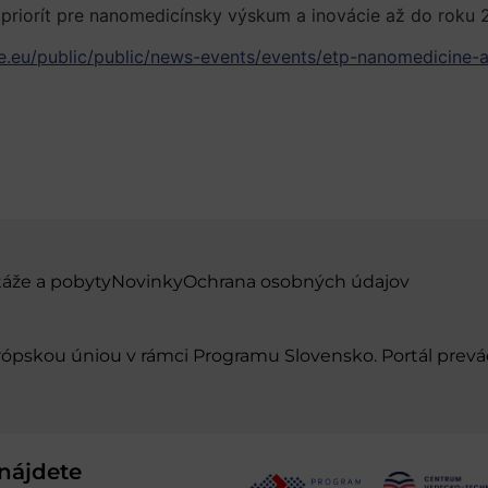
 priorít pre nanomedicínsky výskum a inovácie až do roku
e.eu/public/public/news-events/events/etp-nanomedicine-
táže a pobyty
Novinky
Ochrana osobných údajov
urópskou úniou v rámci Programu Slovensko. Portál pr
nájdete