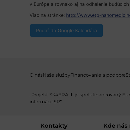
v Európe a rovnako aj na odhalenie budúcich
Viac na stránke:
http://www.etp-nanomedicin
Pridať do Google Kalendára
O nás
Naše služby
Financovanie a podpora
S
„Projekt SK4ERA II je spolufinancovaný E
informácií SR“
Kontakty
Kde nás 