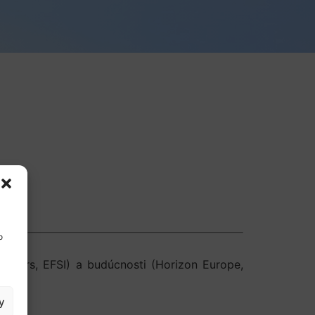
o
rostars, EFSI) a budúcnosti (Horizon Europe,
y