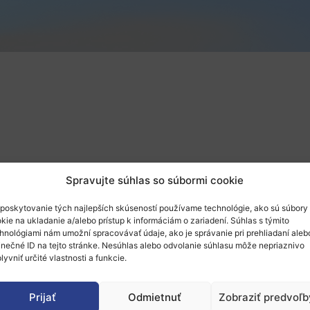
Spravujte súhlas so súbormi cookie
poskytovanie tých najlepších skúseností používame technológie, ako sú súbory
kie na ukladanie a/alebo prístup k informáciám o zariadení. Súhlas s týmito
hnológiami nám umožní spracovávať údaje, ako je správanie pri prehliadaní aleb
inečné ID na tejto stránke. Nesúhlas alebo odvolanie súhlasu môže nepriaznivo
lyvniť určité vlastnosti a funkcie.
 inovatívneho financovania (InnovFin, Horizont 2020, Eu
Prijať
Odmietnuť
Zobraziť predvoľb
, investormi, odborníkmi na pitching.