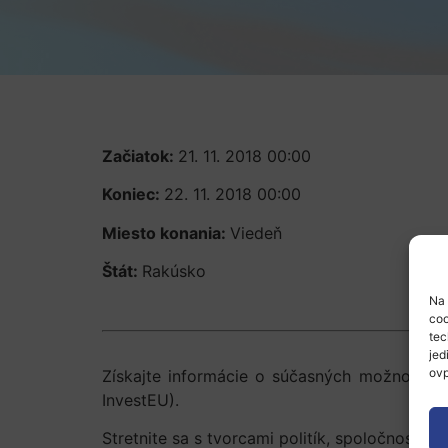
Začiatok:
21. 11. 2018 00:00
Koniec:
22. 11. 2018 00:00
Miesto konania:
Viedeň
Štát:
Rakúsko
Na 
coo
tec
jed
ovp
Získajte informácie o súčasných možnostiach
InvestEU).
Stretnite sa s tvorcami politík, spoločnosťami