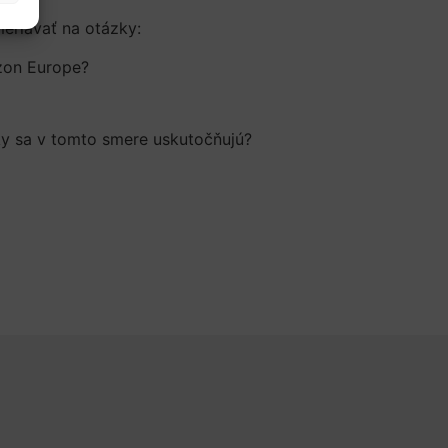
eriavať na otázky:
izon Europe?
ky sa v tomto smere uskutočňujú?