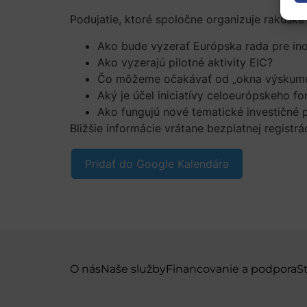
Podujatie, ktoré spoločne organizuje rakúsk
Ako bude vyzerať Európska rada pre ino
Ako vyzerajú pilotné aktivity EIC?
Čo môžeme očakávať od „okna výskumu 
Aký je účel iniciatívy celoeurópskeho 
Ako fungujú nové tematické investičné 
Bližšie informácie vrátane bezplatnej registr
Pridať do Google Kalendára
O nás
Naše služby
Financovanie a podpora
S