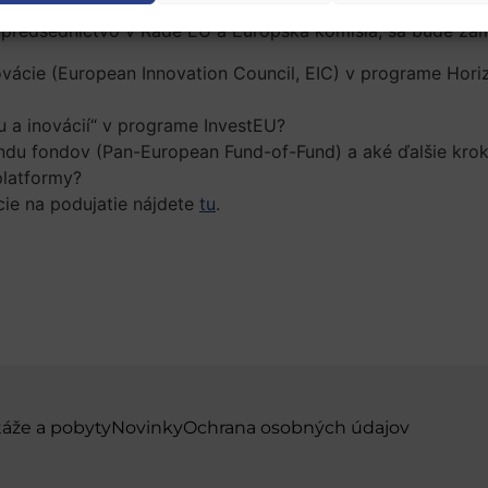
e predsedníctvo v Rade EÚ a Európska komisia, sa bude zam
vácie (European Innovation Council, EIC) v programe Hor
a inovácií“ v programe InvestEU?
fondu fondov (Pan-European Fund-of-Fund) a aké ďalšie kro
platformy?
ácie na podujatie nájdete
tu
.
táže a pobyty
Novinky
Ochrana osobných údajov