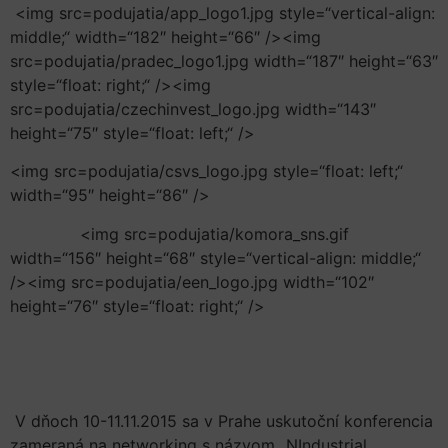
<img src=podujatia/app_logo1.jpg style=“vertical-align:
middle;“ width=“182″ height=“66″ /><img
src=podujatia/pradec_logo1.jpg width=“187″ height=“63″
style=“float: right;“ /><img
src=podujatia/czechinvest_logo.jpg width=“143″
height=“75″ style=“float: left;“ />
<img src=podujatia/csvs_logo.jpg style=“float: left;“
width=“95″ height=“86″ />
<img src=podujatia/komora_sns.gif
width=“156″ height=“68″ style=“vertical-align: middle;“
/><img src=podujatia/een_logo.jpg width=“102″
height=“76″ style=“float: right;“ />
V dňoch 10-11.11.2015 sa v Prahe uskutoční konferencia
zameraná na networking s názvom „NIndustrial