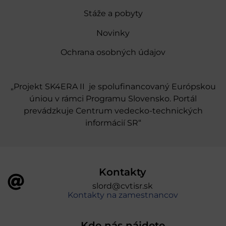
Stáže a pobyty
Novinky
Ochrana osobných údajov
„Projekt SK4ERA II je spolufinancovaný Európskou
úniou v rámci Programu Slovensko. Portál
prevádzkuje Centrum vedecko-technických
informácií SR“
Kontakty
slord@cvtisr.sk
Kontakty na zamestnancov
Kde nás nájdete