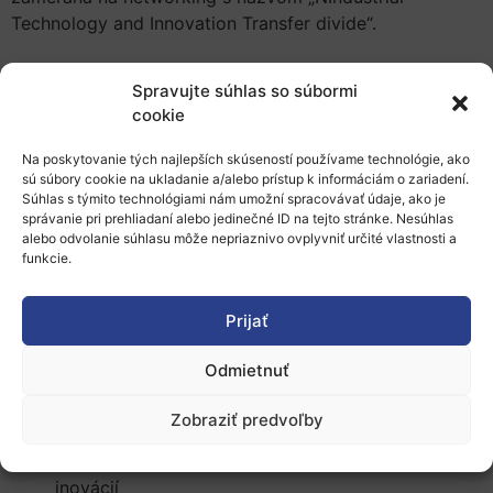
Technology and Innovation Transfer divide“.
Spravujte súhlas so súbormi
Cieľom tohto podujatia je preskúmať možnosti riešenia
cookie
teoretických a praktických problémov v prenose
technológií. Konferencia sa zameriava na správcov,
Na poskytovanie tých najlepších skúseností používame technológie, ako
sú súbory cookie na ukladanie a/alebo prístup k informáciám o zariadení.
manažérov výskumníkov zo všetkých dotknutých
Súhlas s týmito technológiami nám umožní spracovávať údaje, ako je
oblastí, čím prináša ucelenú platformu pre výmenu
správanie pri prehliadaní alebo jedinečné ID na tejto stránke. Nesúhlas
myšlienok.
alebo odvolanie súhlasu môže nepriaznivo ovplyvniť určité vlastnosti a
funkcie.
Prijať
Podujatie pozostáva z rôznych tematických sekcií,
napríklad:
Odmietnuť
Zobraziť predvoľby
Rámec politík technológie a inovácií
Prípadové štúdie akademických a priemyselných
inovácií