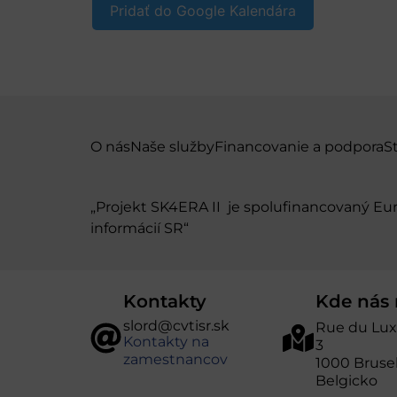
Pridať do Google Kalendára
O nás
Naše služby
Financovanie a podpora
S
„Projekt SK4ERA II je spolufinancovaný E
informácií SR“
Kontakty
Kde nás 
slord@cvtisr.sk
Rue du Lu
Kontakty na
3
zamestnancov
1000 Bruse
Belgicko