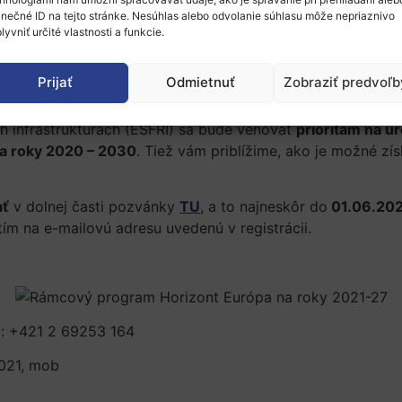
me
Horizont Európa
v novom rámcovom programe EÚ pre výs
inečné ID na tejto stránke. Nesúhlas alebo odvolanie súhlasu môže nepriaznivo
lyvniť určité vlastnosti a funkcie.
1 v čase 13:00
–
14:30 h
.
gram pre oblasť Výskumné infraštruktúry
a očakávané
výz
Prijať
Odmietnuť
Zobraziť predvoľb
 predstaví
priority
na podporu výskumných infraštruktúrac
 infraštruktúrach (ESFRI) sa bude venovať
prioritám na ú
a roky 2020 – 2030
. Tiež vám priblížime, ako je možné zí
ať
v dolnej časti pozvánky
TU
, a to najneskôr do
01.06.202
ím na e-mailovú adresu uvedenú v registrácii.
el: +421 2 69253 164
2021, mob