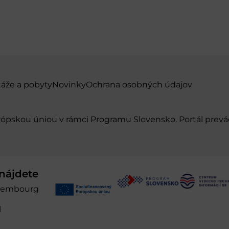
táže a pobyty
Novinky
Ochrana osobných údajov
urópskou úniou v rámci Programu Slovensko. Portál pr
nájdete
xembourg
l