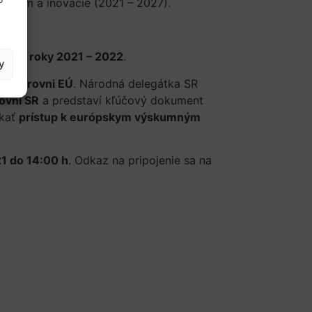
kum a inovácie (2021 – 2027).
vy na roky 2021 – 2022
.
y
h
na úrovni EÚ
. Národná delegátka SR
rovni SR
a predstaví kľúčový dokument
skať
prístup k európskym výskumným
1 do 14:00 h
. Odkaz na pripojenie sa na