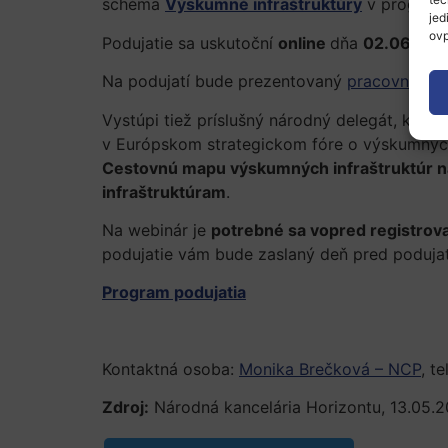
schéma
Výskumné infraštruktúry
v progra
jed
ovp
Podujatie sa uskutoční
online
dňa
02.06.202
Na podujatí bude prezentovaný
pracovný pro
Vystúpi tiež príslušný národný delegát, ktorý
v Európskom strategickom fóre o výskumných
Cestovnú mapu výskumných infraštruktúr n
infraštruktúram
.
Na webinár je
potrebné sa vopred registrov
podujatie vám bude zaslaný deň pred podujat
Program podujatia
Kontaktná osoba:
Monika Brečková – NCP
, t
Zdroj:
Národná kancelária Horizontu, 13.05.