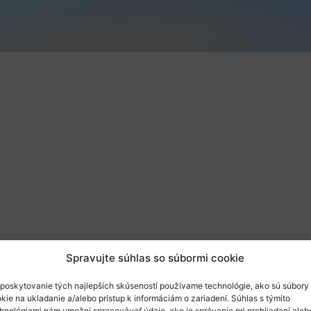
Spravujte súhlas so súbormi cookie
poskytovanie tých najlepších skúseností používame technológie, ako sú súbory
a
tematický webinár
zameraný na predstavenie výskumno-ino
kie na ukladanie a/alebo prístup k informáciám o zariadení. Súhlas s týmito
hnológiami nám umožní spracovávať údaje, ako je správanie pri prehliadaní aleb