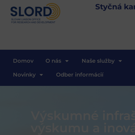
Styčná ka
Domov
O nás
Naše služby
Novinky
Odber informácií
Výskumné infraš
výskumu a inovác