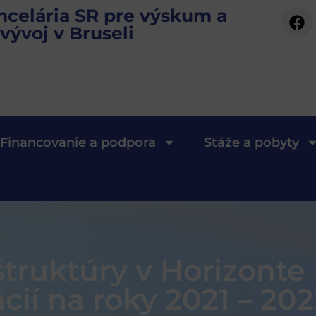
ncelária SR pre výskum a
vývoj v Bruseli
Financovanie a podpora
Stáže a pobyty
truktúry v Horizonte
ií na roky 2021 – 202