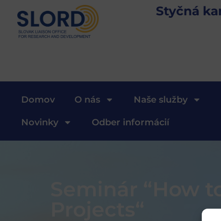
Styčná ka
Domov
O nás
Naše služby
Novinky
Odber informácií
Seminár “How to
Projects“