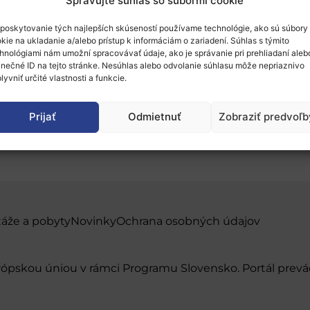
Spravujte súhlas so súbormi cookie
poskytovanie tých najlepších skúseností používame technológie, ako sú súbory
kie na ukladanie a/alebo prístup k informáciám o zariadení. Súhlas s týmito
hnológiami nám umožní spracovávať údaje, ako je správanie pri prehliadaní aleb
inečné ID na tejto stránke. Nesúhlas alebo odvolanie súhlasu môže nepriaznivo
lyvniť určité vlastnosti a funkcie.
articipate in H2020 Tra
Prijať
Odmietnuť
Zobraziť predvoľb
táže a pobyty
Novinky
Ochrana osobných údajov
urópskou úniou v rámci Programu Slovensko. Portál pr