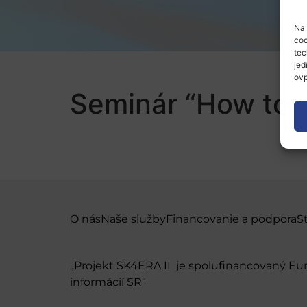
Na 
coo
tec
jed
ovp
Seminár “How to p
O nás
Naše služby
Financovanie a podpora
S
„Projekt SK4ERA II je spolufinancovaný E
informácií SR“