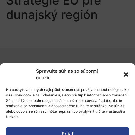
Stratégie EÚ pre
dunajský región
O nás
Spravujte súhlas so súbormi
Naše služby
cookie
Financovanie a podpora
Na poskytovanie tých najlepších skúseností používame technológie, ako
sú súbory cookie na ukladanie a/alebo prístup k informáciám o zariadení.
Stáže a pobyty
Súhlas s týmito technológiami nám umožní spracovávať údaje, ako je
správanie pri prehliadaní alebo jedinečné ID na tejto stránke. Nesúhlas
Novinky
alebo odvolanie súhlasu môže nepriaznivo ovplyvniť určité vlastnosti a
funkcie.
Ochrana osobných údajov
Prijať