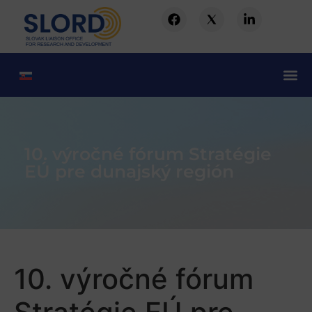
10. výročné fórum Stratégie
EÚ pre dunajský región
10. výročné fórum