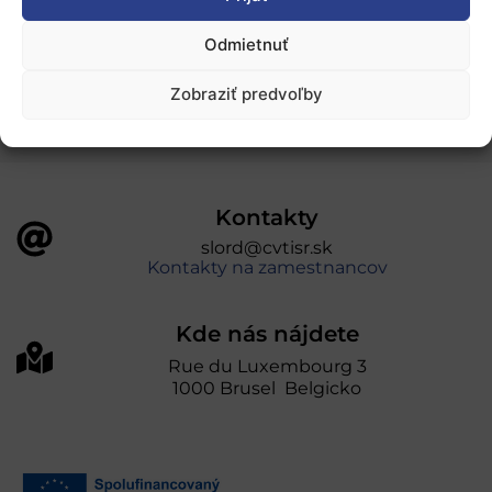
„Projekt SK4ERA II je spolufinancovaný Európskou
Odmietnuť
úniou v rámci Programu Slovensko. Portál
prevádzkuje Centrum vedecko-technických
Zobraziť predvoľby
informácií SR“
Kontakty
slord@cvtisr.sk
Kontakty na zamestnancov
Kde nás nájdete
Rue du Luxembourg 3
1000 Brusel Belgicko