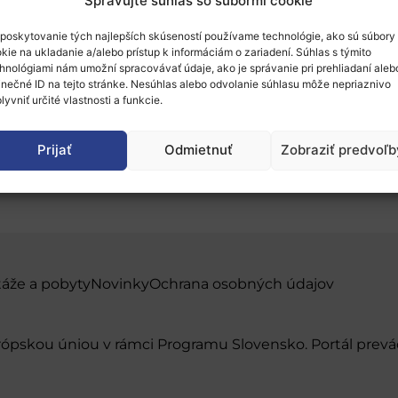
Spravujte súhlas so súbormi cookie
poskytovanie tých najlepších skúseností používame technológie, ako sú súbory
kie na ukladanie a/alebo prístup k informáciám o zariadení. Súhlas s týmito
hnológiami nám umožní spracovávať údaje, ako je správanie pri prehliadaní aleb
inečné ID na tejto stránke. Nesúhlas alebo odvolanie súhlasu môže nepriaznivo
lyvniť určité vlastnosti a funkcie.
encie: Európa v meniaco
Prijať
Odmietnuť
Zobraziť predvoľb
táže a pobyty
Novinky
Ochrana osobných údajov
urópskou úniou v rámci Programu Slovensko. Portál pr