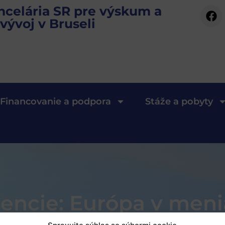
ncelária SR pre výskum a
vývoj v Bruseli
Financovanie a podpora
Stáže a pobyty
erencie: Európa v men