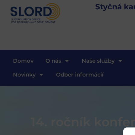
Styčná ka
Domov
O nás
Naše služby
Novinky
Odber informácií
14. ročník konf