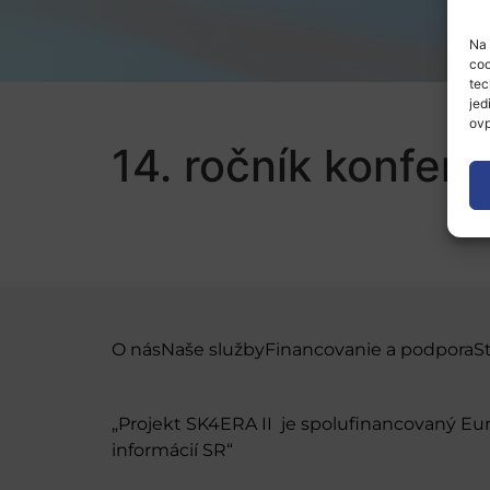
Na 
coo
tec
jed
ovp
14. ročník konfer
O nás
Naše služby
Financovanie a podpora
S
„Projekt SK4ERA II je spolufinancovaný E
informácií SR“