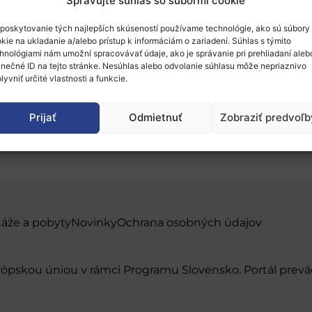
Spravujte súhlas so súbormi cookie
poskytovanie tých najlepších skúseností používame technológie, ako sú súbory
kie na ukladanie a/alebo prístup k informáciám o zariadení. Súhlas s týmito
hnológiami nám umožní spracovávať údaje, ako je správanie pri prehliadaní aleb
inečné ID na tejto stránke. Nesúhlas alebo odvolanie súhlasu môže nepriaznivo
lyvniť určité vlastnosti a funkcie.
C & 6G Summit
Prijať
Odmietnuť
Zobraziť predvoľb
táže a pobyty
Novinky
Ochrana osobných údajov
urópskou úniou v rámci Programu Slovensko. Portál pr