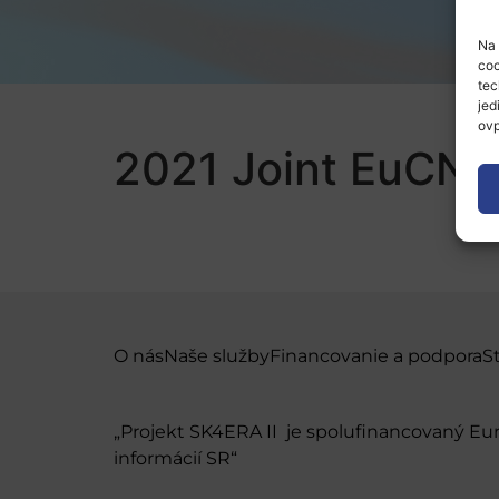
Na 
coo
tec
jed
ovp
2021 Joint EuCN
O nás
Naše služby
Financovanie a podpora
S
„Projekt SK4ERA II je spolufinancovaný E
informácií SR“