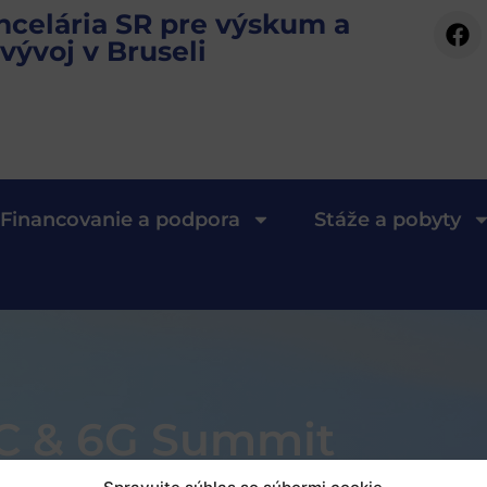
ncelária SR pre výskum a
vývoj v Bruseli
Financovanie a podpora
Stáže a pobyty
NC & 6G Summit