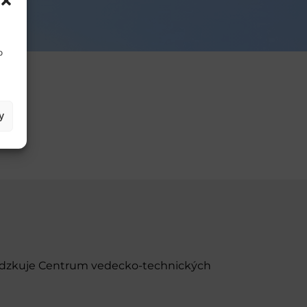
o
y
evádzkuje Centrum vedecko-technických