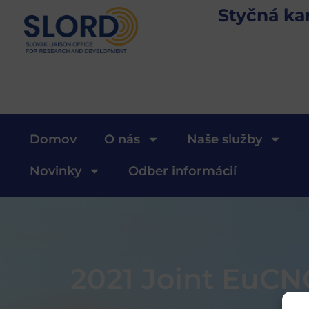
Styčná ka
Domov
O nás
Naše služby
Novinky
Odber informácií
2021 Joint EuC