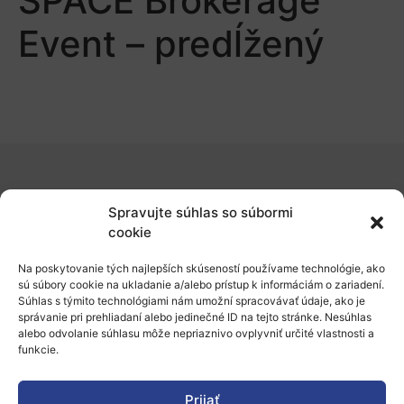
SPACE Brokerage
Event – predĺžený
O nás
Spravujte súhlas so súbormi
Naše služby
cookie
Financovanie a podpora
Na poskytovanie tých najlepších skúseností používame technológie, ako
sú súbory cookie na ukladanie a/alebo prístup k informáciám o zariadení.
Stáže a pobyty
Súhlas s týmito technológiami nám umožní spracovávať údaje, ako je
správanie pri prehliadaní alebo jedinečné ID na tejto stránke. Nesúhlas
Novinky
alebo odvolanie súhlasu môže nepriaznivo ovplyvniť určité vlastnosti a
funkcie.
Ochrana osobných údajov
Prijať