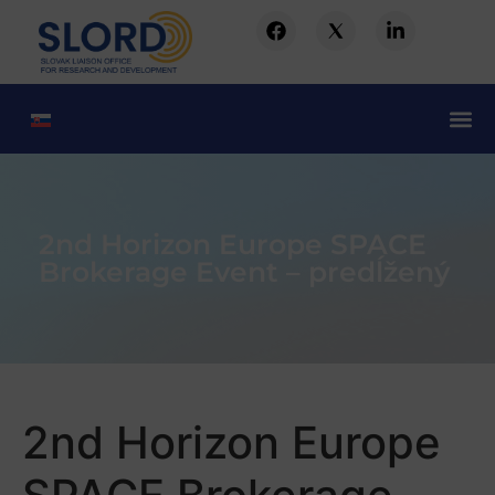
2nd Horizon Europe SPACE
Brokerage Event – predĺžený
2nd Horizon Europe