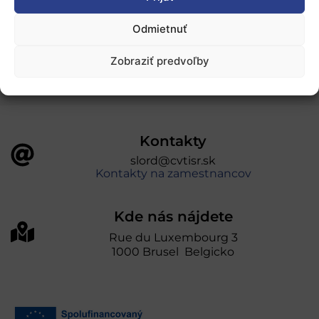
„Projekt SK4ERA II je spolufinancovaný Európskou
Odmietnuť
úniou v rámci Programu Slovensko. Portál
prevádzkuje Centrum vedecko-technických
Zobraziť predvoľby
informácií SR“
Kontakty
slord@cvtisr.sk
Kontakty na zamestnancov
Kde nás nájdete
Rue du Luxembourg 3
1000 Brusel Belgicko