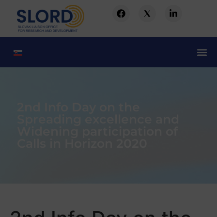
2nd Info Day on the
Spreading excellence and
Widening participation of
Calls in Horizon 2020