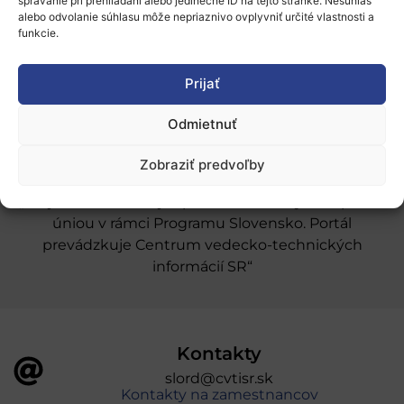
Naše služby
správanie pri prehliadaní alebo jedinečné ID na tejto stránke. Nesúhlas
alebo odvolanie súhlasu môže nepriaznivo ovplyvniť určité vlastnosti a
funkcie.
Financovanie a podpora
Stáže a pobyty
Prijať
Novinky
Odmietnuť
Ochrana osobných údajov
Zobraziť predvoľby
„Projekt SK4ERA II je spolufinancovaný Európskou
úniou v rámci Programu Slovensko. Portál
prevádzkuje Centrum vedecko-technických
informácií SR“
Kontakty
slord@cvtisr.sk
Kontakty na zamestnancov