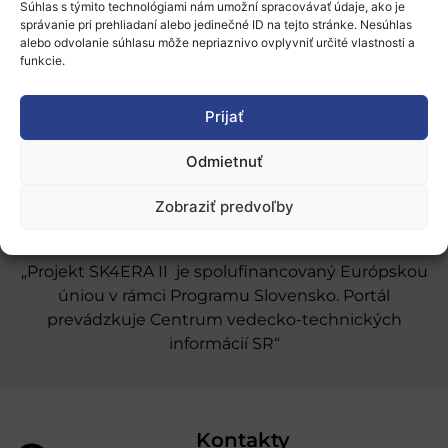
Súhlas s týmito technológiami nám umožní spracovávať údaje, ako je
O nás
správanie pri prehliadaní alebo jedinečné ID na tejto stránke. Nesúhlas
alebo odvolanie súhlasu môže nepriaznivo ovplyvniť určité vlastnosti a
Naše služby
funkcie.
Financovanie a podpora
Prijať
Stáže a pobyty
Odmietnuť
Novinky
Ochrana osobných údajov
Zobraziť predvoľby
„Projekt SK4ERA II je spolufinancovaný Európskou
úniou v rámci Programu Slovensko. Portál
prevádzkuje Centrum vedecko-technických
informácií SR“
Kontakty