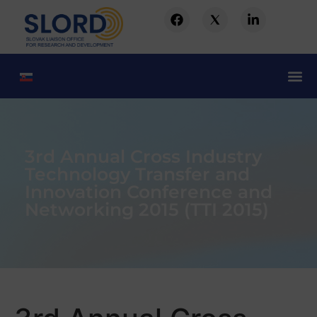
3rd Annual Cross Industry
Technology Transfer and
Innovation Conference and
Networking 2015 (TTI 2015)