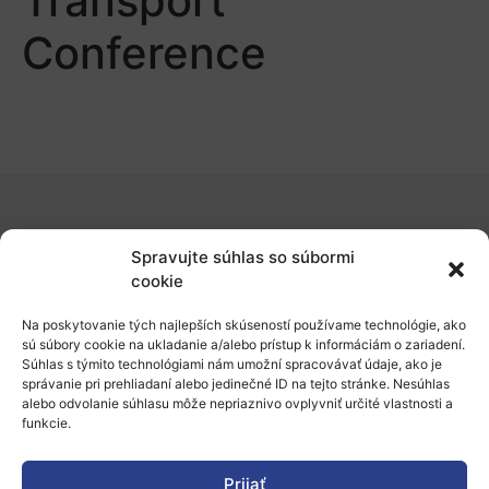
Transport
Conference
O nás
Spravujte súhlas so súbormi
Naše služby
cookie
Financovanie a podpora
Na poskytovanie tých najlepších skúseností používame technológie, ako
sú súbory cookie na ukladanie a/alebo prístup k informáciám o zariadení.
Stáže a pobyty
Súhlas s týmito technológiami nám umožní spracovávať údaje, ako je
správanie pri prehliadaní alebo jedinečné ID na tejto stránke. Nesúhlas
Novinky
alebo odvolanie súhlasu môže nepriaznivo ovplyvniť určité vlastnosti a
funkcie.
Ochrana osobných údajov
Prijať