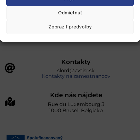
„Projekt SK4ERA II je spolufinancovaný Európskou
Odmietnuť
úniou v rámci Programu Slovensko. Portál
prevádzkuje Centrum vedecko-technických
Zobraziť predvoľby
informácií SR“
Kontakty
slord@cvtisr.sk
Kontakty na zamestnancov
Kde nás nájdete
Rue du Luxembourg 3
1000 Brusel Belgicko