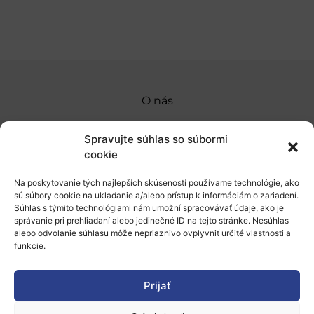
O nás
Naše služby
Spravujte súhlas so súbormi
Financovanie a podpora
cookie
Stáže a pobyty
Na poskytovanie tých najlepších skúseností používame technológie, ako
sú súbory cookie na ukladanie a/alebo prístup k informáciám o zariadení.
Novinky
Súhlas s týmito technológiami nám umožní spracovávať údaje, ako je
správanie pri prehliadaní alebo jedinečné ID na tejto stránke. Nesúhlas
alebo odvolanie súhlasu môže nepriaznivo ovplyvniť určité vlastnosti a
Ochrana osobných údajov
funkcie.
„Projekt SK4ERA II je spolufinancovaný Európskou
Prijať
úniou v rámci Programu Slovensko. Portál