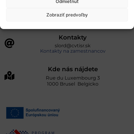
Odmietnuť
prevádzkuje Centrum vedecko-technických
informácií SR“
Zobraziť predvoľby
Kontakty
slord@cvtisr.sk
Kontakty na zamestnancov
Kde nás nájdete
Rue du Luxembourg 3
1000 Brusel Belgicko