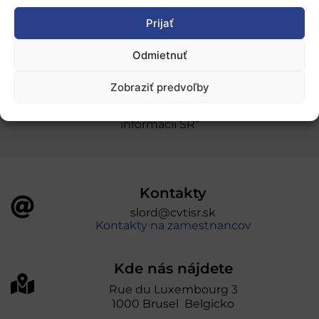
Prijať
Ochrana osobných údajov
Odmietnuť
„Projekt SK4ERA II je spolufinancovaný Európskou
Zobraziť predvoľby
úniou v rámci Programu Slovensko. Portál
prevádzkuje Centrum vedecko-technických
informácií SR“
Kontakty
slord@cvtisr.sk
Kontakty na zamestnancov
Kde nás nájdete
Rue du Luxembourg 3
1000 Brusel Belgicko