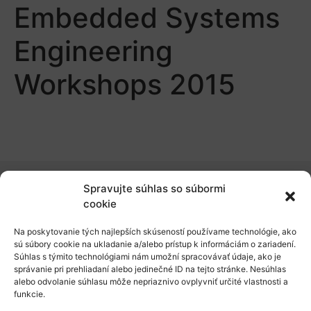
Embedded Systems
Engineering
Workshops 2015
Spravujte súhlas so súbormi
O nás
cookie
Naše služby
Na poskytovanie tých najlepších skúseností používame technológie, ako
sú súbory cookie na ukladanie a/alebo prístup k informáciám o zariadení.
Financovanie a podpora
Súhlas s týmito technológiami nám umožní spracovávať údaje, ako je
správanie pri prehliadaní alebo jedinečné ID na tejto stránke. Nesúhlas
Stáže a pobyty
alebo odvolanie súhlasu môže nepriaznivo ovplyvniť určité vlastnosti a
funkcie.
Novinky