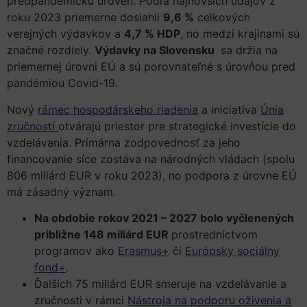
predpandemickú úroveň. Podľa najnovších údajov z
roku 2023 priemerne dosiahli
9,6 %
celkových
verejných výdavkov a
4,7 % HDP
, no medzi krajinami sú
značné rozdiely.
Výdavky na Slovensku
sa držia na
priemernej úrovni EÚ a sú porovnateľné s úrovňou pred
pandémiou Covid-19.
Nový
rámec hospodárskeho riadenia
a iniciatíva
Únia
zručností
otvárajú priestor pre strategické investície do
vzdelávania. Primárna zodpovednosť za jeho
financovanie síce zostáva na národných vládach (spolu
806 miliárd EUR v roku 2023), no podpora z úrovne EÚ
má zásadný význam.
Na obdobie rokov 2021 – 2027 bolo vyčlenených
približne 148 miliárd EUR
prostredníctvom
programov ako
Erasmus+
či
Európsky sociálny
fond+
.
Ďalších 75 miliárd EUR smeruje na vzdelávanie a
zručnosti v rámci
Nástroja na podporu oživenia a