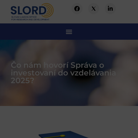
Čo nám hovorí Správa o
investovaní do vzdelávania
2025?