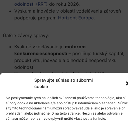
odolnosti (RRF)
do roku 2026.
Výskum a inovácie v oblasti vzdelávania zároveň
podporuje program
Horizont Európa.
Ďalšie závery správy:
Kvalitné vzdelávanie je
motorom
konkurencieschopnosti
– posilňuje ľudský kapitál,
produktivitu, inovácie a dlhodobú hospodársku
odolnosť.
Nerovný prístup k vzdelaniu
je stále kľúčovou
Spravujte súhlas so súbormi
prekážkou, ktorá prehlbuje sociálne rozdiely a
cookie
oslabuje potenciál mladých ľudí zo
znevýhodneného prostredia.
Na poskytovanie tých najlepších skúseností používame technológie, ako sú
Vzdelávanie je kľúčom k
riešeniu demografických
súbory cookie na ukladanie a/alebo prístup k informáciám o zariadení. Súhla
výziev
– starnutiu populácie, nedostatku pracovnej
s týmito technológiami nám umožní spracovávať údaje, ako je správanie pri
prehliadaní alebo jedinečné ID na tejto stránke. Nesúhlas alebo odvolanie
sily a potrieb v STEM odboroch.
súhlasu môže nepriaznivo ovplyvniť určité vlastnosti a funkcie.
Menšie populačné kohorty umožňujú vyššie