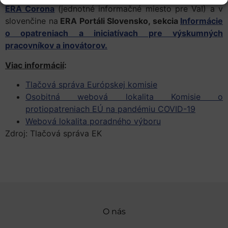
ERA Corona
(jednotné informačné miesto pre VaI) a v
slovenčine na
ERA Portáli Slovensko, sekcia
Informácie
o opatreniach a iniciatívach pre výskumných
pracovníkov a inovátorov.
Viac informácií
:
Tlačová správa Európskej komisie
Osobitná webová lokalita Komisie o
protiopatreniach EÚ na pandémiu COVID-19
Webová lokalita poradného výboru
Zdroj: Tlačová správa EK
O nás