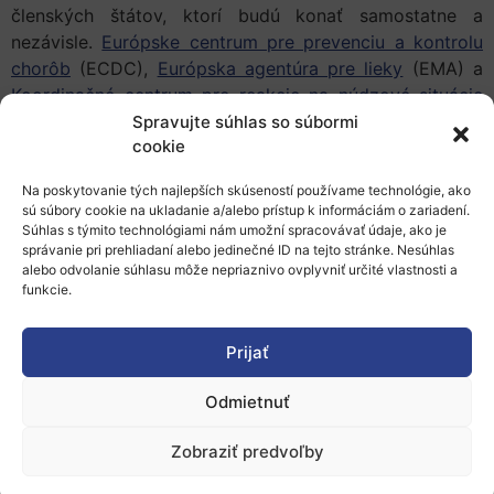
členských štátov, ktorí budú konať samostatne a
nezávisle.
Európske centrum pre prevenciu a kontrolu
chorôb
(ECDC),
Európska agentúra pre lieky
(EMA) a
Koordinačné centrum pre reakcie na núdzové situácie
(ERCC) sa zapoja ako pozorovatelia.
Spravujte súhlas so súbormi
cookie
Členovia výboru budú rokovať aspoň dvakrát týždenne,
ak nie častejšie, prostredníctvom videokonferencií, a to
Na poskytovanie tých najlepších skúseností používame technológie, ako
sú súbory cookie na ukladanie a/alebo prístup k informáciám o zariadení.
na základe otázok predložených Komisiou alebo z
Súhlas s týmito technológiami nám umožní spracovávať údaje, ako je
vlastnej iniciatívy.
správanie pri prehliadaní alebo jedinečné ID na tejto stránke. Nesúhlas
alebo odvolanie súhlasu môže nepriaznivo ovplyvniť určité vlastnosti a
Prvé oficiálne stretnutie výboru sa konalo v stredu 18.
funkcie.
marca. Komisia zverejnila
online
na webovej lokalite
výboru program a súvisiace dokumenty tejto skupiny
Prijať
s cieľom zabezpečiť transparentnosť a koordinovanú
komunikáciu o protiopatreniach EÚ na boj proti šíreniu
Odmietnuť
tejto epidémie.
Zobraziť predvoľby
Dôležité
:
Centralizované informácie o výskumno-
inovačných aktivitách a COVID-19 nájdete
na portáli