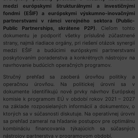
medzi európskymi štrukturálnymi a investičnými
fondmi (EŠIF) a európskymi výskumno-inovačnými
partnerstvami v rámci verejného sektora (Public-
Public Partnerships, skrátene P2P)
. Cieľom tohto
dokumentu je podporiť všetky príslušné zúčastnené
strany, najmä riadiace orgány, pri riešení otázok synergií
medzi EŠIF a budúcimi európskymi partnerstvami
poskytovaním poradenstva a konkrétnych nástrojov na
navrhovanie budúcich operačných programov.
Stručný prehľad sa zaoberá úrovňou politiky a
operačnou úrovňou. Na politickej úrovni sa v
dokumente identifikujú nové prvky návrhov Európskej
komisie k programom EÚ v období rokov 2021 – 2027
na základe rozposielaných informácií a dokumentov, o
ktorých sa v súčasnosti diskutuje. Na operatívnej úrovni
sa prehľad zameral na hľadanie postupov pre optimálnu
kombináciu financovania týkajúcich sa súčasných
nástrojov partnerstva v programovom období.