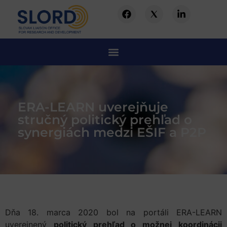
ERA-LEARN uverejňuje
stručný politický prehľad o
synergiách medzi EŠIF a P2P
Dňa 18. marca 2020 bol na portáli ERA-LEARN
uverejnený
politický prehľad o možnej koordinácii