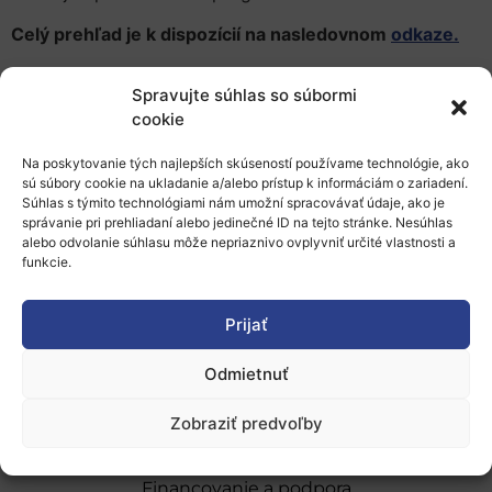
Celý prehľad je k dispozícií na nasledovnom
odkaze.
ERA-LEARN
(celým názvom
„Strenghtening partnership
Spravujte súhlas so súbormi
programmes in Europe“
) je projekt typu CSA
cookie
(Coordination and Support Action) financovaný
z programu Horizont 2020. Projekt sa zameriava na
Na poskytovanie tých najlepších skúseností používame technológie, ako
výskumno-inovačné partnerstvá v programe Horizont
sú súbory cookie na ukladanie a/alebo prístup k informáciám o zariadení.
Súhlas s týmito technológiami nám umožní spracovávať údaje, ako je
2020. Svoje pôsobenie začal v júli 2018 s trvaním 4
správanie pri prehliadaní alebo jedinečné ID na tejto stránke. Nesúhlas
roky.
alebo odvolanie súhlasu môže nepriaznivo ovplyvniť určité vlastnosti a
funkcie.
Prijať
Odmietnuť
O nás
Zobraziť predvoľby
Naše služby
Financovanie a podpora