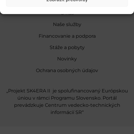
O nás
Naše služby
Financovanie a podpora
Stáže a pobyty
Novinky
Ochrana osobných údajov
„Projekt SK4ERA II je spolufinancovaný Európskou
úniou v rámci Programu Slovensko. Portál
prevádzkuje Centrum vedecko-technických
informácií SR“