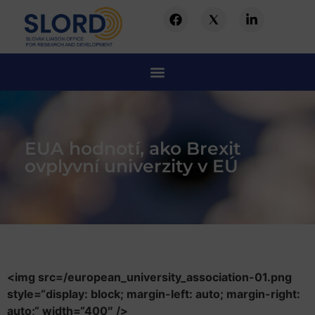
EUA hodnotí, ako Brexit
ovplyvní univerzity v EÚ
<img src=/european_university_association-01.png
style=“display: block; margin-left: auto; margin-right:
auto;“ width=“400″ />