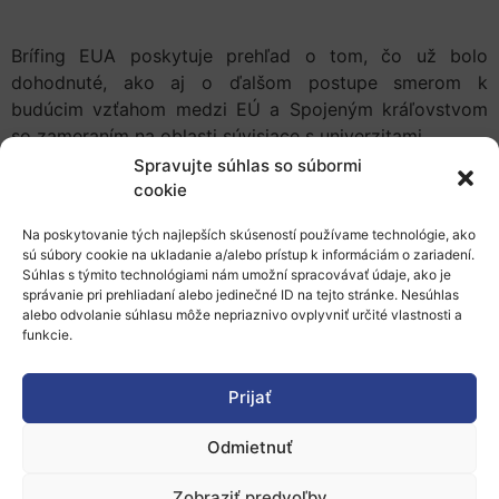
Brífing EUA poskytuje prehľad o tom, čo už bolo
dohodnuté, ako aj o ďalšom postupe smerom k
budúcim vzťahom medzi EÚ a Spojeným kráľovstvom
so zameraním na oblasti súvisiace s univerzitami.
Spravujte súhlas so súbormi
cookie
Kompletná správa EUA je k dispozícii na tomto
Na poskytovanie tých najlepších skúseností používame technológie, ako
odkaze.
sú súbory cookie na ukladanie a/alebo prístup k informáciám o zariadení.
Súhlas s týmito technológiami nám umožní spracovávať údaje, ako je
správanie pri prehliadaní alebo jedinečné ID na tejto stránke. Nesúhlas
alebo odvolanie súhlasu môže nepriaznivo ovplyvniť určité vlastnosti a
Viac informácií:
funkcie.
Európska univerzitná asociácia (EUA)
Prijať
Odmietnuť
Zobraziť predvoľby