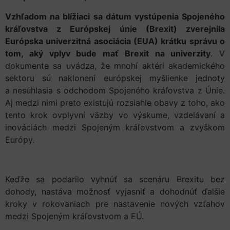
Vzhľadom na blížiaci sa dátum vystúpenia Spojeného
kráľovstva z Európskej únie (Brexit) zverejnila
Európska univerzitná asociácia (EUA) krátku správu o
tom, aký vplyv bude mať Brexit na univerzity
. V
dokumente sa uvádza, že mnohí aktéri akademického
sektoru sú naklonení európskej myšlienke jednoty
a nesúhlasia s odchodom Spojeného kráľovstva z Únie.
Aj medzi nimi preto existujú rozsiahle obavy z toho, ako
tento krok ovplyvní väzby vo výskume, vzdelávaní a
inováciách medzi Spojeným kráľovstvom a zvyškom
Európy.
Keďže sa podarilo vyhnúť sa scenáru Brexitu bez
dohody, nastáva možnosť vyjasniť a dohodnúť ďalšie
kroky v rokovaniach pre nastavenie nových vzťahov
medzi Spojeným kráľovstvom a EÚ.