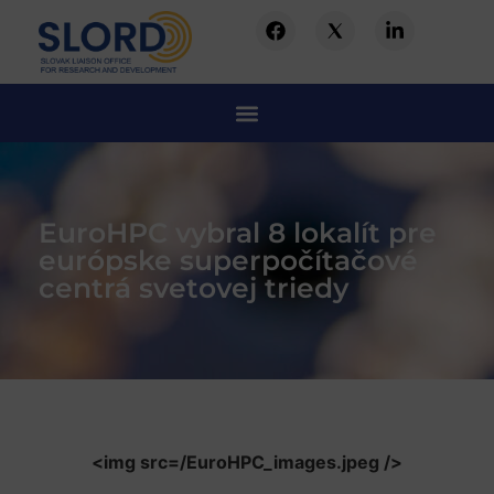
EuroHPC vybral 8 lokalít pre
európske superpočítačové
centrá svetovej triedy
<img src=/EuroHPC_images.jpeg />