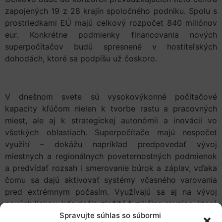
zapojených 19 z 28 krajín spoločného podniku. Spolu s
prostriedkami EÚ majú celkový rozpočet 840 miliónov
eur. Konkrétne podmienky financovania nových
superpočítačov budú spresnené v hostiteľských
dohodách, ktoré sa podpíšu už čoskoro.
V dnešnom svete sú vysokovýkonné počítačové
kapacity kľúčom nielen k tvorbe rastu a pracovných
miest, ale aj k strategickej autonómii a inovácii vo
všetkých oblastiach. Superpočítače majú nespočet
využití – dokážu napríklad predpovedať vývoj
miestnych a regionálnych poveternostných podmienok
a predvídať rozsah i smerovanie búrok a záplav, vďaka
čomu sa dajú aktivovať systémy včasného varovania
pred extrémnym počasím. Využívajú sa aj na vývoj
nových liekov, kde riešia zložité fyzikálne rovnice, ktoré
modelujú molekulárne procesy a pôsobenie nového
Spravujte súhlas so súbormi