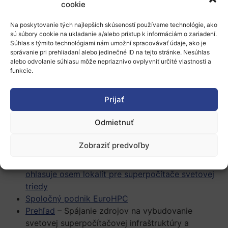
cookie
lieku na ľudské tkanivá. Superpočítače nachádzajú
uplatnenie aj v letectve a automobilovom priemysle,
Na poskytovanie tých najlepších skúseností používame technológie, ako
kde umožňujú komplexné simulácie a skúšanie
sú súbory cookie na ukladanie a/alebo prístup k informáciám o zariadení.
jednotlivých súčiastok i celých lietadiel a áut. Okrem
Súhlas s týmito technológiami nám umožní spracovávať údaje, ako je
správanie pri prehliadaní alebo jedinečné ID na tejto stránke. Nesúhlas
toho, keďže sú nevyhnutné na rozsiahle simulácie a
alebo odvolanie súhlasu môže nepriaznivo ovplyvniť určité vlastnosti a
analýzu veľkých objemov dát, sú superpočítače
funkcie.
mimoriadne zásadným článkom vo vývoji umelej
inteligencie a posilňovaní európskych kapacít v oblasti
Prijať
kybernetickej bezpečnosti a blockchainu.
Odmietnuť
Viac informácií
:
Zobraziť predvoľby
Tlačová správa EK: Digitálny jednotný trh: Európa
ohlasuje osem lokalít pre superpočítače svetovej
triedy
Spoločný podnik EuroHPC
Prehľad
– Spájanie zdrojov na vybudovanie
svetovej superpočítačovej infraštruktúry a