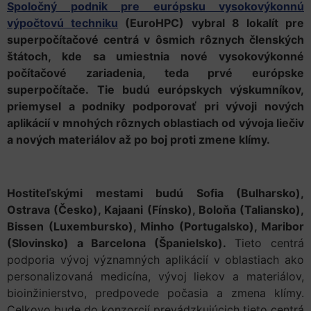
Spoločný podnik pre európsku vysokovýkonnú
výpočtovú techniku
(EuroHPC) vybral 8 lokalít pre
superpočítačové centrá v ôsmich rôznych členských
štátoch, kde sa umiestnia nové vysokovýkonné
počítačové zariadenia, teda prvé európske
superpočítače.
Tie budú európskych výskumníkov,
priemysel a podniky podporovať pri vývoji nových
aplikácií v mnohých rôznych oblastiach od vývoja liečiv
a nových materiálov až po boj proti zmene klímy.
Hostiteľskými mestami budú Sofia (Bulharsko),
Ostrava (Česko), Kajaani (Fínsko), Boloňa (Taliansko),
Bissen (Luxembursko), Minho (Portugalsko), Maribor
(Slovinsko) a Barcelona (Španielsko).
Tieto centrá
podporia vývoj významných aplikácií v oblastiach ako
personalizovaná medicína, vývoj liekov a materiálov,
bioinžinierstvo, predpovede počasia a zmena klímy.
Celkovo bude do konzorcií prevádzkujúcich tieto centrá