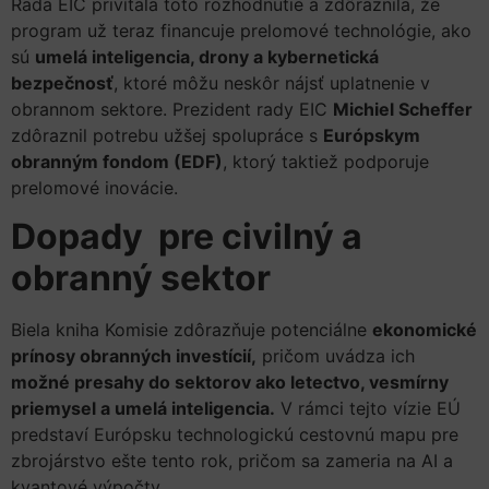
Rada EIC privítala toto rozhodnutie a zdôraznila, že
program už teraz financuje prelomové technológie, ako
sú
umelá inteligencia, drony a kybernetická
bezpečnosť
, ktoré môžu neskôr nájsť uplatnenie v
obrannom sektore. Prezident rady EIC
Michiel Scheffer
zdôraznil potrebu užšej spolupráce s
Európskym
obranným fondom (EDF)
, ktorý taktiež podporuje
prelomové inovácie.
Dopady pre civilný a
obranný sektor
Biela kniha Komisie zdôrazňuje potenciálne
ekonomické
prínosy obranných investícií,
pričom uvádza ich
možné presahy do sektorov ako letectvo, vesmírny
priemysel a umelá inteligencia.
V rámci tejto vízie EÚ
predstaví Európsku technologickú cestovnú mapu pre
zbrojárstvo ešte tento rok, pričom sa zameria na AI a
kvantové výpočty.