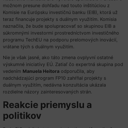
možnom presune dohľadu nad touto inštitúciou z
Komisie na Európsku investičnú banku (EIB), ktorá už
teraz financuje projekty s duálnym využitím. Komisia
naznačila, že bude spolupracovať so skupinou EIB a
súkromnými investormi prostredníctvom investičného
programu TechEU na podporu prelomových inovácií,
vrátane tých s duálnym využitím.
Nie je však jasné, ako táto zmena ovplyvní ostatné
výskumné iniciatívy EÚ. Zatiaľ čo expertná skupina pod
vedením
Manuela Heitora
odporučila, aby
nadchádzajúci program FP10 zahŕňal projekty s
duálnym využitím, nedávna konzultácia ukázala
rozdielne názory zainteresovaných strán.
Reakcie priemyslu a
politikov