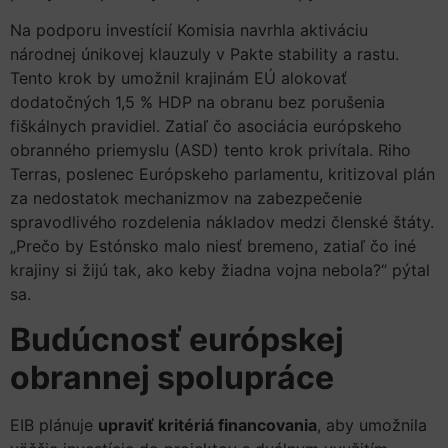
Na podporu investícií Komisia navrhla aktiváciu
národnej únikovej klauzuly v Pakte stability a rastu.
Tento krok by umožnil krajinám EÚ alokovať
dodatočných 1,5 % HDP na obranu bez porušenia
fiškálnych pravidiel. Zatiaľ čo asociácia európskeho
obranného priemyslu (ASD) tento krok privítala. Riho
Terras, poslenec Európskeho parlamentu, kritizoval plán
za nedostatok mechanizmov na zabezpečenie
spravodlivého rozdelenia nákladov medzi členské štáty.
„Prečo by Estónsko malo niesť bremeno, zatiaľ čo iné
krajiny si žijú tak, ako keby žiadna vojna nebola?“ pýtal
sa.
Budúcnosť európskej
obrannej spolupráce
EIB plánuje
upraviť kritériá financovania
, aby umožnila