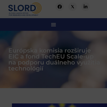
Európska komisia rozširuje
EIC a fond TechEU Scale-up
na podporu duálneho využitia
technológií