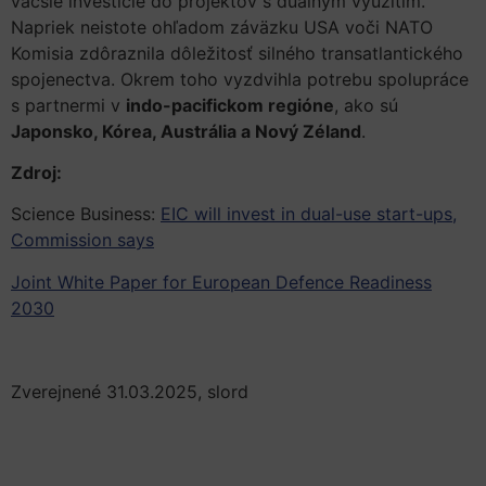
väčšie investície do projektov s duálnym využitím.
Napriek neistote ohľadom záväzku USA voči NATO
Komisia zdôraznila dôležitosť silného transatlantického
spojenectva. Okrem toho vyzdvihla potrebu spolupráce
s partnermi v
indo-pacifickom regióne
, ako sú
Japonsko, Kórea, Austrália a Nový Zéland
.
Zdroj:
Science Business:
EIC will invest in dual-use start-ups,
Commission says
Joint White Paper for European Defence Readiness
2030
Zverejnené 31.03.2025, slord