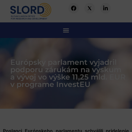
Európsky parlament vyjadril
podporu zárukám na výskum
a vývoj vo výške 11,25 mld. EUR
v programe InvestEU
Poslanci Európskeho parlamentu schválili pridelenie