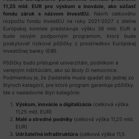
11,25 mld. EUR pre výskum a inovácie, ako súčasť
fondu záruk s názvom InvestEU.
Návrh celkového
rozpočtu fondu InvestEU na roky 2021-2027 z dieľne
Európskej komisie predstavuje výšku 38 mld. EUR a
bude novým podporným programom, ktorý bude
poskytovať rizikové pôžičky z prostriedkov Európskej
investičnej banky (EIB).
Pôžičky budú prístupné univerzitám, podnikom a
verejným inštitúciám, ako sú školy či nemocnice.
Podmienkou je, že žiadatelia musia spadať do jednej zo
štyroch kategórií, pre ktoré program garantuje pôžičky.
Ide o nasledovné štyri kategórie:
Výskum, inovácie a digitalizácia
(celková výška
11,25 mld. EUR)
Malé a stredné podniky
(celková výška 11,25 mld.
EUR)
Udržateľná infraštruktúra
(celková výška 11,5