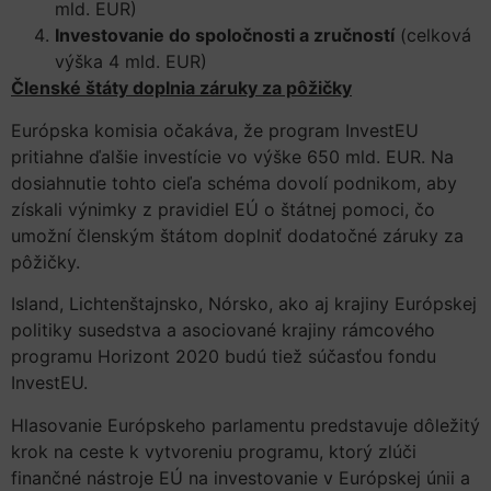
mld. EUR)
Investovanie do spoločnosti a zručností
(celková
výška 4 mld. EUR)
Členské štáty doplnia záruky za pôžičky
Európska komisia očakáva, že program InvestEU
pritiahne ďalšie investície vo výške 650 mld. EUR. Na
dosiahnutie tohto cieľa schéma dovolí podnikom, aby
získali výnimky z pravidiel EÚ o štátnej pomoci, čo
umožní členským štátom doplniť dodatočné záruky za
pôžičky.
Island, Lichtenštajnsko, Nórsko, ako aj krajiny Európskej
politiky susedstva a asociované krajiny rámcového
programu Horizont 2020 budú tiež súčasťou fondu
InvestEU.
Hlasovanie Európskeho parlamentu predstavuje dôležitý
krok na ceste k vytvoreniu programu, ktorý zlúči
finančné nástroje EÚ na investovanie v Európskej únii a