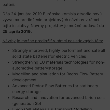
batérií.
Dňa 24. januára 2019 Európska komisia otvorila novú
výzvu na predloženie projektových návrhov v rámci
tejto iniciatívy. Návrhy projektov je možné podávať do
25. apríla 2019.
Návrhy je možné predložiť v rámci nasledovných tém:
Strongly improved, highly performant and safe all
solid state batteriesfor electric vehicles
Strengthening EU materials technologies for non-
automotive batterystorage
Modelling and simulation for Redox Flow Battery
development
Advanced Redox Flow Batteries for stationary
energy storage
Research and innovation for advanced Li-ion cells
(generation 3b)
Li-ion Cell Materials & Transport Modelling