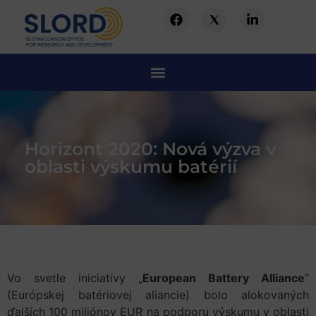
Horizont 2020: Nová výzva v
oblasti výskumu batérií
Vo svetle iniciatívy „
European Battery Alliance
“
(Európskej batériovej aliancie) bolo alokovaných
ďalších 100 miliónov EUR na podporu výskumu v oblasti