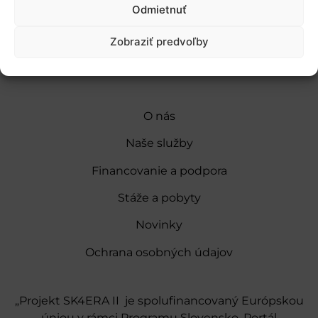
Európska batériová aliancia
Odmietnuť
Zobraziť predvoľby
O nás
Naše služby
Financovanie a podpora
Stáže a pobyty
Novinky
Ochrana osobných údajov
„Projekt SK4ERA II je spolufinancovaný Európskou
úniou v rámci Programu Slovensko. Portál