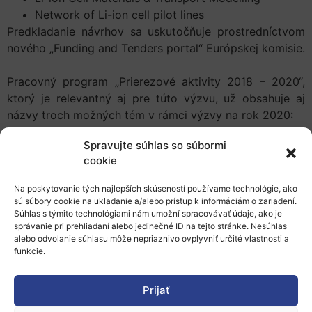
Network of Li-ion cell pilot lines
Predkladanie návrhov sa uskutočňuje prostredníctvom
nového „Funding and Tenders portal“ Európskej komisie.
Pracovný program „Prierezové aktivity 2018 – 2020“,
ktorý je relevantný aj pre túto výzvu, už obsahuje aj
názvy troch možných tém v rámci výzvy na rok 2020:
Next-generation batteries for stationary energy
Spravujte súhlas so súbormi
storage
cookie
Hybridisation of battery systems for stationary
Na poskytovanie tých najlepších skúseností používame technológie, ako
energy storage
sú súbory cookie na ukladanie a/alebo prístup k informáciám o zariadení.
Next generation and realisation of battery packs
Súhlas s týmito technológiami nám umožní spracovávať údaje, ako je
for battery electric vehicles (BEV) and hybrid
správanie pri prehliadaní alebo jedinečné ID na tejto stránke. Nesúhlas
alebo odvolanie súhlasu môže nepriaznivo ovplyvniť určité vlastnosti a
electric vehicles (HEV)
funkcie.
Viac informacií:
Funding & Tenders portal
Prijať
Pracovný program „Prierezové aktivity 2018-2020“