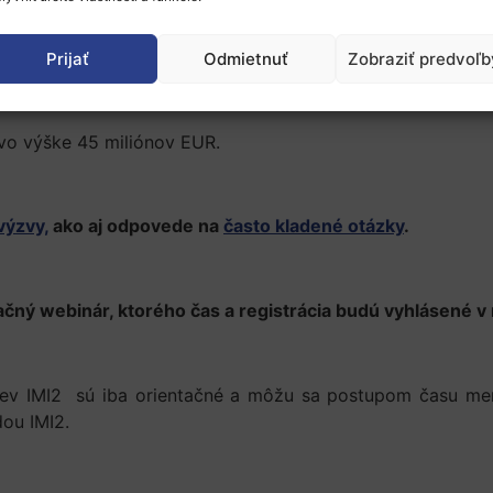
stupom a preto uzávierka na podávanie návrhov bude krat
slu a farmaceutických združení) a/alebo pridružené kraji
Prijať
Odmietnuť
Zobraziť predvoľb
vo výške 45 miliónov EUR.
výzvy,
ako aj odpovede na
často kladené otázky
.
rmačný webinár, ktorého čas a registrácia budú vyhlásené v 
ziev IMI2 sú iba orientačné a môžu sa postupom času men
ou IMI2.