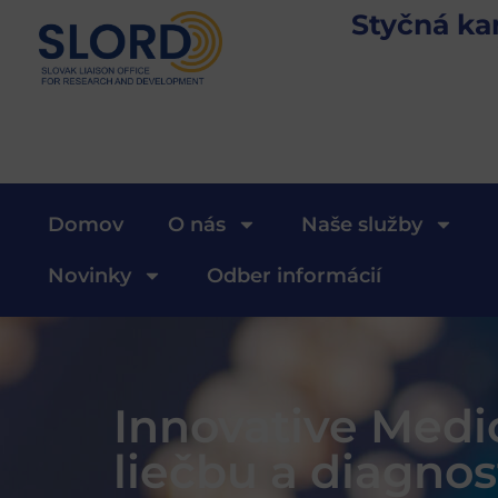
Styčná ka
Domov
O nás
Naše služby
Novinky
Odber informácií
Innovative Medic
liečbu a diagno