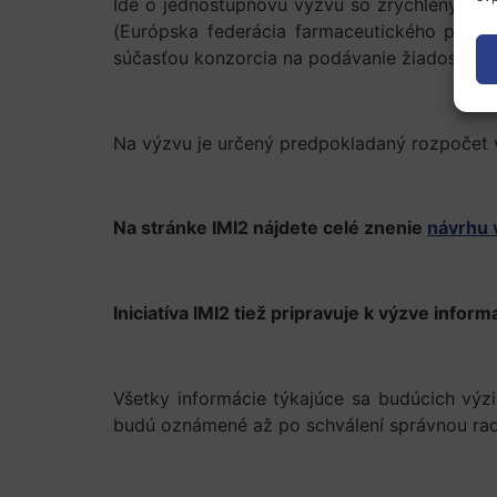
Ide o jednostupňovú výzvu so zrýchleným po
(Európska federácia farmaceutického priemy
súčasťou konzorcia na podávanie žiadostí.
Na výzvu je určený predpokladaný rozpočet 
Na stránke IMI2 nájdete celé znenie
návrhu 
Iniciatíva IMI2 tiež pripravuje k výzve info
Všetky informácie týkajúce sa budúcich vý
budú oznámené až po schválení správnou rad