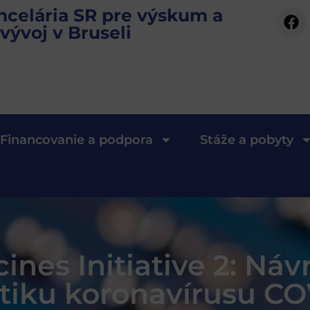
ncelária SR pre výskum a
vývoj v Bruseli
Financovanie a podpora
Stáže a pobyty
ines Initiative 2: Náv
stiku koronavírusu CO