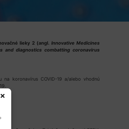
novačné lieky 2 (angl.
Innovative Medicines
s and diagnostics combatting coronavirus
bu na koronavírus COVID-19 a/alebo vhodnú
19.
o