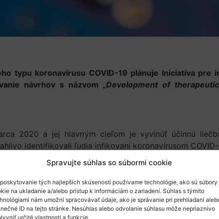
o typu koronavírusu COVID-19 plánuje Iniciatíva pre i
ávanie návrhov s názvom „
Development of therapeutic
ca 2020 a jej hlavným cieľom je vyvinúť účinnú lieč
hlivo identifikovali ľudia infikovaní koronavírusom COVID-
Spravujte súhlas so súbormi cookie
sahu tejto výzvy.
poskytovanie tých najlepších skúseností používame technológie, ako sú súbory
kie na ukladanie a/alebo prístup k informáciám o zariadení. Súhlas s týmito
hnológiami nám umožní spracovávať údaje, ako je správanie pri prehliadaní aleb
inečné ID na tejto stránke. Nesúhlas alebo odvolanie súhlasu môže nepriaznivo
lyvniť určité vlastnosti a funkcie.