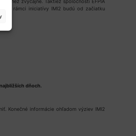
šia než zvyčajne. Taktiež spoločnosti EFPIA
ny v rámci iniciatívy IMI2 budú od začiatku
y
najbližších dňoch.
iť. Konečné informácie ohľadom výziev IMI2