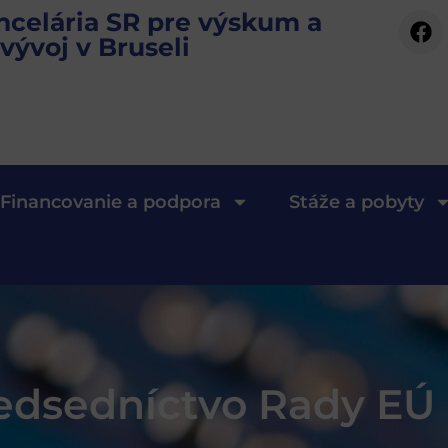
ncelária SR pre výskum a
vývoj v Bruseli
Financovanie a podpora
Stáže a pobyty
redsedníctvo Rady EÚ