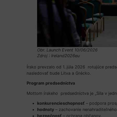
Obr. Launch Event 10/06/2026
Zdroj : Ireland2026eu
Írsko prevzalo od 1. júla 2026 rotujúce pre
nasledovať bude Litva a Grécko.
Program predsedníctva
Mottom írskeho predsedníctva je „Sila v jedn
konkurencieschopnosť
– podpora prosp
hodnoty
– zachovanie nenahraditeľného
bezpečnosť
– ochrana občanov.