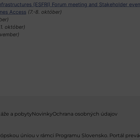
frastructures (ESFRI) Forum meeting and Stakeholder even
ines Access
(7.-8. október)
ber)
1. október)
ovember)
táže a pobyty
Novinky
Ochrana osobných údajov
urópskou úniou v rámci Programu Slovensko. Portál pr