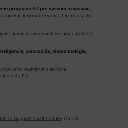
om programe EÚ pre výskum a inovácie,
podporoval hospodársky rast, technologické
zlepšiť inovačnú výkonnosť Európy a pomôcť
nteligencia, polovodiče, biotechnológie,
 európskeho vesmírneho sektora
neho aktu EÚ
.
ion to Support Health Equity
(15.-18.