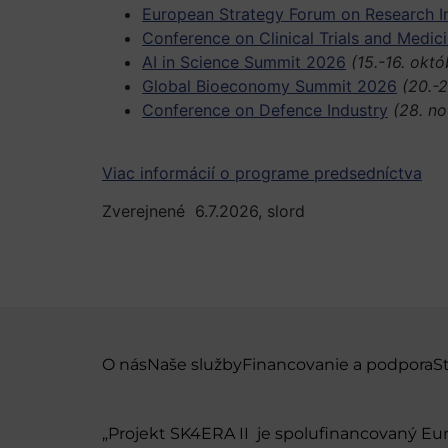
European Strategy Forum on Research In
Conference on Clinical Trials and Medic
AI in Science Summit 2026
(15.-16. októ
Global Bioeconomy Summit 2026
(20.-2
Conference on Defence Industry
(28. n
Viac informácií o programe predsedníctva
Zverejnené 6.7.2026, slord
O nás
Naše služby
Financovanie a podpora
S
„Projekt SK4ERA II je spolufinancovaný E