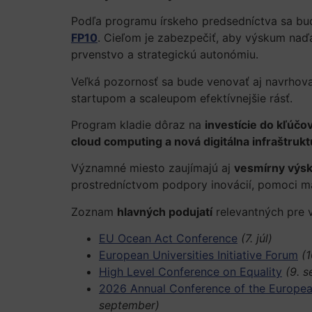
Podľa programu írskeho predsedníctva sa bu
FP10
. Cieľom je zabezpečiť, aby výskum naďa
prvenstvo a strategickú autonómiu.
Veľká pozornosť sa bude venovať aj navrho
startupom a scaleupom efektívnejšie rásť.
Program kladie dôraz na
investície do kľúčo
cloud computing a nová digitálna infraštrukt
Významné miesto zaujímajú aj
vesmírny výsk
prostredníctvom podpory inovácií, pomoci 
Zoznam
hlavných podujatí
relevantných pre 
EU Ocean Act Conference
(7. júl)
European Universities Initiative Forum
(1
High Level Conference on Equality
(9. 
2026 Annual Conference of the European
september)