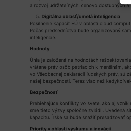
a rozvoj udržateľných, cenovo dostupných a
Digitálna oblasť/umelá inteligencia
Posilnenie kapacít EÚ v oblasti cloud computi
Počas predsedníctva bude organizovaný samit o
inteligencie.
Hodnoty
Únia je založená na hodnotách rešpektovania 
vrátane práv osôb patriacich k menšinám, ako
vo Všeobecnej deklarácii ľudských práv, sú z
našej bezpečnosti. Teraz viac než kedykoľvek
Bezpečnosť
Prebiehajúce konflikty vo svete, ako aj vzn
sme tieto výzvy spoločne zvládli. Uvedená si
kapacitu. Írske sa bude snažiť presadzovať op
Priority v oblasti výskumu a inovácií