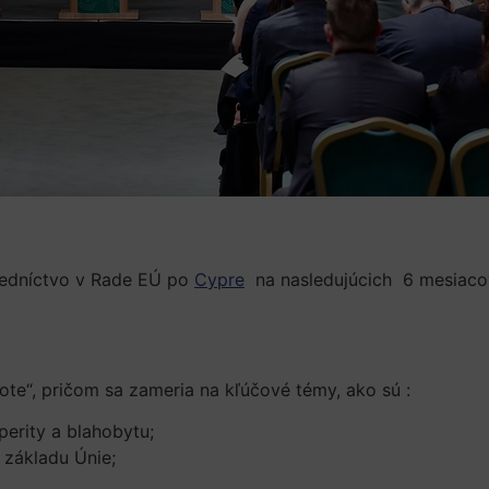
dsedníctvo v Rade EÚ po
Cypre
na nasledujúcich 6 mesiacov.
ote“, pričom sa zameria na kľúčové témy, ako sú :
erity a blahobytu;
 základu Únie;