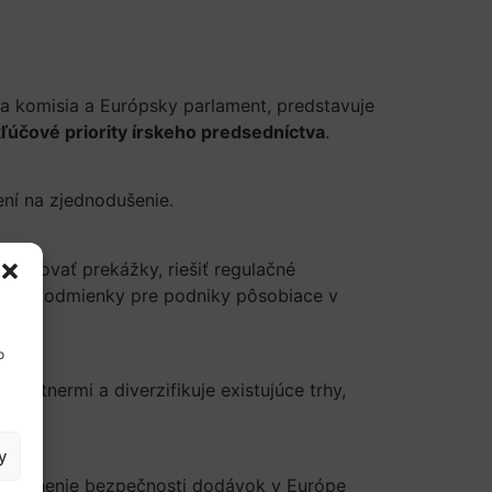
a komisia a Európsky parlament, predstavuje
ľúčové priority írskeho predsedníctva
.
ní na zjednodušenie.
traňovať prekážky, riešiť regulačné
vnaké podmienky pre podniky pôsobiace v
o
artnermi a diverzifikuje existujúce trhy,
y
e posilnenie bezpečnosti dodávok v Európe