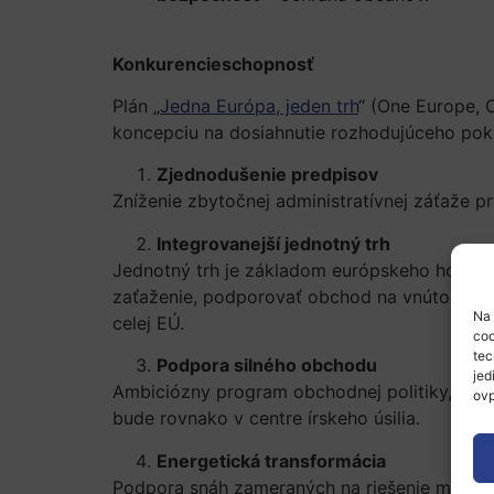
Konkurencieschopnosť
Plán „
Jedna Európa, jeden trh
“ (One Europe, 
koncepciu na dosiahnutie rozhodujúceho pok
Zjednodušenie predpisov
Zníženie zbytočnej administratívnej záťaže 
Integrovanejší jednotný trh
Jednotný trh je základom európskeho hospodár
zaťaženie, podporovať obchod na vnútornom t
Na 
celej EÚ.
coo
tec
Podpora silného obchodu
jed
Ambiciózny program obchodnej politiky, ktorý
ovp
bude rovnako v centre írskeho úsilia.
Energetická transformácia
Podpora snáh zameraných na riešenie mimoriad