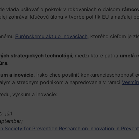
de vláda usilovať o pokrok v rokovaniach o ďalšom
rámcov
lej zohrával kľúčovú úlohu v tvorbe politík EÚ a naďalej 
vanému
Európskemu aktu o inováciách
, ktorého cieľom je 
vých strategických technológií
, medzi ktoré patria
umelá
i
úra
.
um a inovácie
. Írsko chce posilniť konkurencieschopnosť
malým a stredným podnikom a napredovania v rámci
Vesmír
vedu, výskum a inovácie:
0. júl)
september)
 Society for Prevention Research on Innovation in Prevent