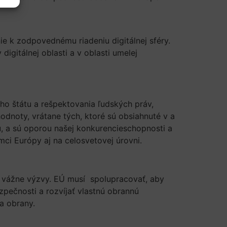
ie k zodpovednému riadeniu digitálnej sféry.
igitálnej oblasti a v oblasti umelej
ho štátu a rešpektovania ľudských práv,
odnoty, vrátane tých, ktoré sú obsiahnuté v a
u, a sú oporou našej konkurencieschopnosti a
ci Európy aj na celosvetovej úrovni.
jú vážne výzvy. EÚ musí spolupracovať, aby
zpečnosti a rozvíjať vlastnú obrannú
 a obrany.