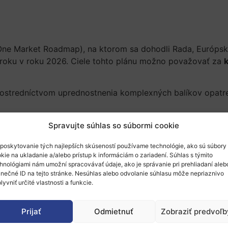
One Market Roadmap), na ktorom sa dohodli Rada, Európsk
roku v roku 2026. Ciele tohto plánu možno považovať za
k
prostredníctvom uprednostnenia komplexných balíkov opatre
stva a prosperity. Írske predsedníctvo sa bude snažiť ods
Spravujte súhlas so súbormi cookie
rhu, urýchľovať digitálnu transformáciu a zabezpečiť ro
poskytovanie tých najlepších skúseností používame technológie, ako sú súbory
kie na ukladanie a/alebo prístup k informáciám o zariadení. Súhlas s týmito
hnológiami nám umožní spracovávať údaje, ako je správanie pri prehliadaní aleb
inečné ID na tejto stránke. Nesúhlas alebo odvolanie súhlasu môže nepriaznivo
 posilňuje obchodné vzťahy EÚ so spoľahlivými globálnymi p
lyvniť určité vlastnosti a funkcie.
Prijať
Odmietnuť
Zobraziť predvoľb
nej energetickej krízy, ktorej čelí Európa. Prioritou bud