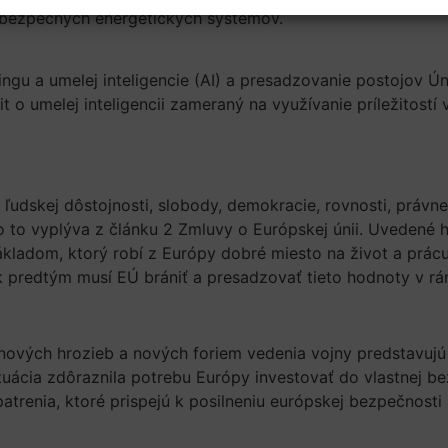
 bezpečných energetických systémov.
ngu a umelej inteligencie (AI) a presadzovanie postojov Ún
 umelej inteligencii zameraný na využívanie príležitostí v d
ľudskej dôstojnosti, slobody, demokracie, rovnosti, právne
 to vyplýva z článku 2 Zmluvy o Európskej únii. Uvedené h
ákladom, ktorý robí z Európy dobré miesto na život a prác
 predtým musí EÚ brániť a presadzovať tieto hodnoty v rám
ik nových hrozieb a nových foriem vedenia vojny predstavu
tuácia zdôraznila potrebu Európy investovať do vlastnej be
atrenia, ktoré prispejú k posilneniu európskej bezpečnosti