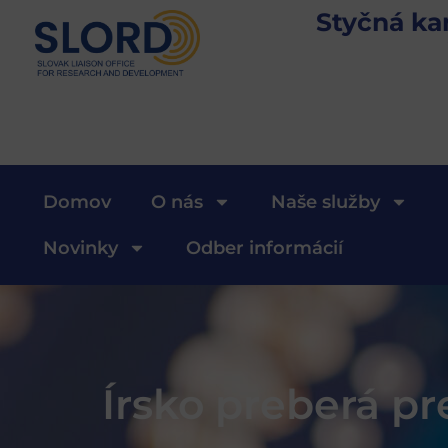
Styčná ka
Domov
O nás
Naše služby
Novinky
Odber informácií
Írsko preberá p