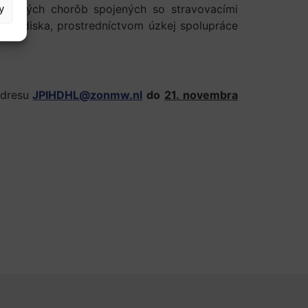
y
chronických chorôb spojených so stravovacími
hľadiska, prostredníctvom úzkej spolupráce
adresu
JPIHDHL@zonmw.nl
do
21. novembra