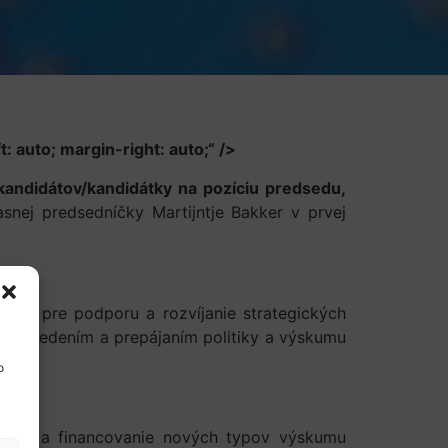
: auto; margin-right: auto;“ />
andidátov/kandidátky na pozíciu predsedu,
nej predsedníčky Martijntje Bakker v prvej
L a pre podporu a rozvíjanie strategických
sti s vedením a prepájaním politiky a výskumu
o
ramov a financovanie nových typov výskumu