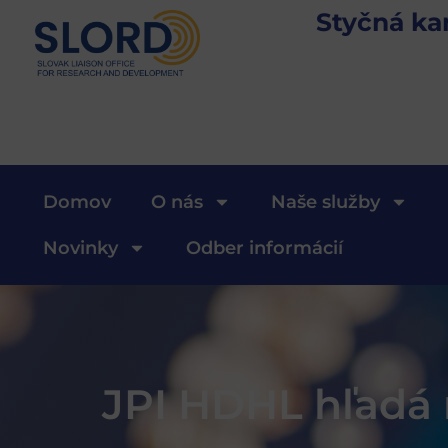
Styčná ka
Domov
O nás
Naše služby
Novinky
Odber informácií
JPI HDHL hľadá