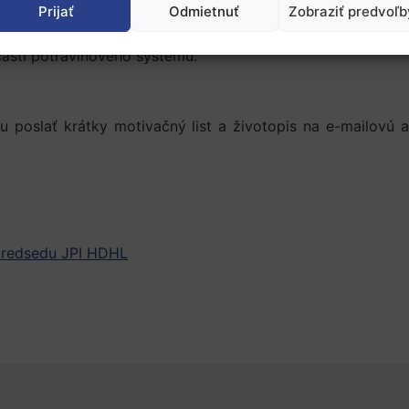
Prijať
Odmietnuť
Zobraziť predvoľb
 aktivity slúžiacej na prevenciu alebo minimalizovanie 
a zdravú stravu a zároveň adresuje tému zo systémového 
 častí potravinového systému.
poslať krátky motivačný list a životopis na e-mailovú 
 predsedu JPI HDHL