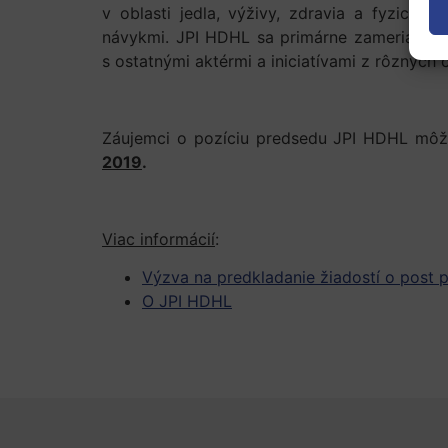
v oblasti jedla, výživy, zdravia a fyzickej
návykmi. JPI HDHL sa primárne zameriava n
s ostatnými aktérmi a iniciatívami z rôznych
Záujemci o pozíciu predsedu JPI HDHL môžu 
2019
.
Viac informácií
:
Výzva na predkladanie žiadostí o post
O JPI HDHL