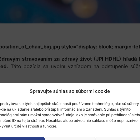
tion_of_chair_big.jpg style=“display: block; margin-left
Zdravým stravovaním za zdravý život (JPI HDHL) hľadá k
ed.
Táto pozícia sa uvoľní vzhľadom na odstúpenie súčas
Spravujte súhlas so súbormi cookie
 schôdzí riadiaceho výboru, rolu ambasádora pre JPI HDH
poskytovanie tých najlepších skúseností používame technológie, ako sú súbory
i zaujímať o výživu a výskum zdravia, mali by mať skúseno
kie na ukladanie a/alebo prístup k informáciám o zariadení. Súhlas s týmito
rácu a dôveru.
hnológiami nám umožní spracovávať údaje, ako je správanie pri prehliadaní aleb
inečné ID na tejto stránke. Nesúhlas alebo odvolanie súhlasu môže nepriaznivo
lyvniť určité vlastnosti a funkcie.
 26 krajín, s cieľom zosúladiť tvorbu výskumných prog