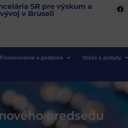
ncelária SR pre výskum a
vývoj v Bruseli
Financovanie a podpora
Stáže a pobyty
 nového predsedu