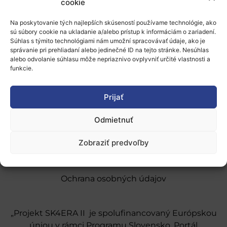
cookie
ERA-LEARN 2020 Newsletter #7 (June 2018)
Na poskytovanie tých najlepších skúseností používame technológie, ako
sú súbory cookie na ukladanie a/alebo prístup k informáciám o zariadení.
Súhlas s týmito technológiami nám umožní spracovávať údaje, ako je
správanie pri prehliadaní alebo jedinečné ID na tejto stránke. Nesúhlas
alebo odvolanie súhlasu môže nepriaznivo ovplyvniť určité vlastnosti a
funkcie.
O nás
Prijať
Naše služby
Odmietnuť
Financovanie a podpora
Stáže a pobyty
Zobraziť predvoľby
Novinky
Ochrana osobných údajov
„Projekt SK4ERA II je spolufinancovaný Európskou
úniou v rámci Programu Slovensko. Portál