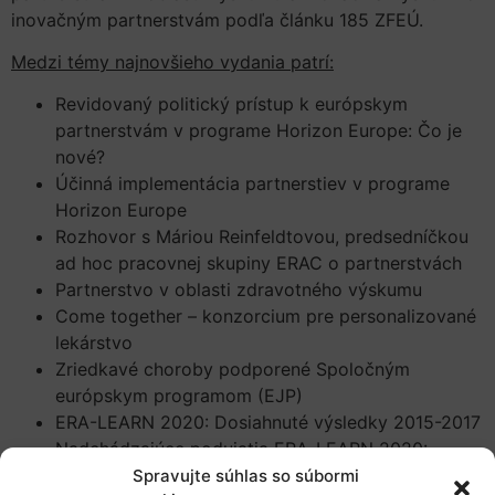
inovačným partnerstvám podľa článku 185 ZFEÚ.
Medzi témy najnovšieho vydania patrí:
Revidovaný politický prístup k európskym
partnerstvám v programe Horizon Europe: Čo je
nové?
Účinná implementácia partnerstiev v programe
Horizon Europe
Rozhovor s Máriou Reinfeldtovou, predsedníčkou
ad hoc pracovnej skupiny ERAC o partnerstvách
Partnerstvo v oblasti zdravotného výskumu
Come together – konzorcium pre personalizované
lekárstvo
Zriedkavé choroby podporené Spoločným
európskym programom (EJP)
ERA-LEARN 2020: Dosiahnuté výsledky 2015-2017
Nadchádzajúce podujatia ERA-LEARN 2020:
Implementácia ERA-NET COFUND
Spravujte súhlas so súbormi