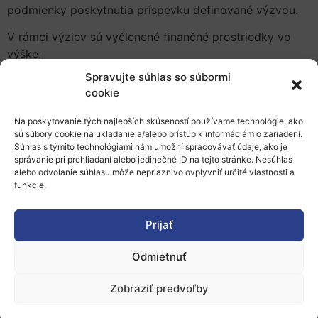
podmienky poskytnutia príspevku definované výzvou.
V rámci výziev sú vyčlenené finančné prostriedky vo
výške:
Spravujte súhlas so súbormi
12,8 mil. EUR na výzvu s kódom OPII-
cookie
MH/DP/2021/11.3-32
18,3 mil. EUR na výzvu s kódom OPII-
Na poskytovanie tých najlepších skúseností používame technológie, ako
MH/DP/2021/12.1-33.
sú súbory cookie na ukladanie a/alebo prístup k informáciám o zariadení.
Súhlas s týmito technológiami nám umožní spracovávať údaje, ako je
Dátum vyhlásenia výziev:
04. 05. 2021
správanie pri prehliadaní alebo jedinečné ID na tejto stránke. Nesúhlas
alebo odvolanie súhlasu môže nepriaznivo ovplyvniť určité vlastnosti a
funkcie.
Typ výziev:
Otvorená
Viac informácií:
Prijať
Informácia MH SR o výzve
: MH SR vyhlásilo Výzvy
Odmietnuť
zamerané na podporu projektov, ktorým bola
udelená známka excelentnosti za kvalitu (Seal of
Zobraziť predvoľby
Excellence)
InnoNews.blog: MH SR spustilo výzvu pre