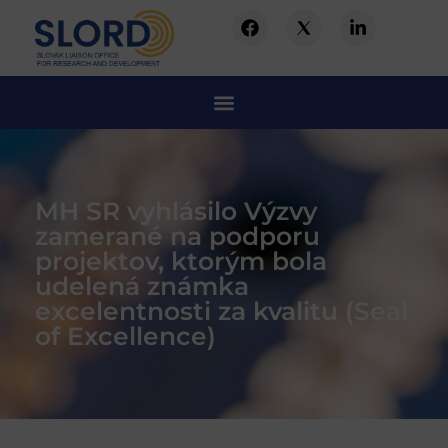
MH SR vyhlásilo Výzvy
zamerané na podporu
projektov, ktorým bola
udelená známka
excelentnosti za kvalitu (Seal
of Excellence)