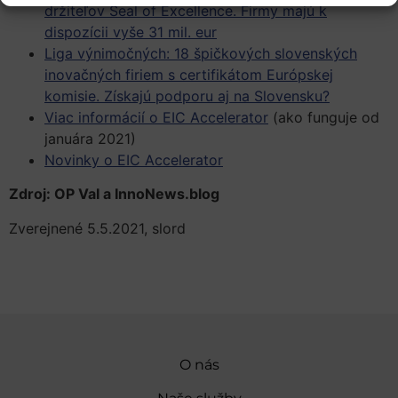
držiteľov Seal of Excellence. Firmy majú k
dispozícii vyše 31 mil. eur
Liga výnimočných: 18 špičkových slovenských
inovačných firiem s certifikátom Európskej
komisie. Získajú podporu aj na Slovensku?
Viac informácií o EIC Accelerator
(ako funguje od
januára 2021)
Novinky o EIC Accelerator
Zdroj: OP VaI a InnoNews.blog
Zverejnené 5.5.2021, slord
O nás