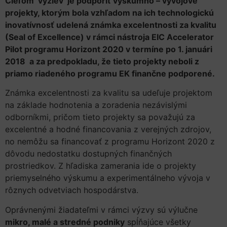
Cieľom výziev je podporiť výskumno – vývojové
projekty, ktorým bola vzhľadom na ich technologickú
inovatívnosť udelená známka excelentnosti za kvalitu
(Seal of Excellence) v rámci nástroja EIC Accelerator
Pilot programu Horizont 2020 v termíne po 1. januári
2018 a za predpokladu, že tieto projekty neboli z
priamo riadeného programu EK finančne podporené.
Známka excelentnosti za kvalitu sa udeľuje projektom
na základe hodnotenia a zoradenia nezávislými
odborníkmi, pričom tieto projekty sa považujú za
excelentné a hodné financovania z verejných zdrojov,
no nemôžu sa financovať z programu Horizont 2020 z
dôvodu nedostatku dostupných finančných
prostriedkov. Z hľadiska zamerania ide o projekty
priemyselného výskumu a experimentálneho vývoja v
rôznych odvetviach hospodárstva.
Oprávnenými žiadateľmi v rámci výzvy sú výlučne
mikro, malé a stredné podniky
spĺňajúce všetky