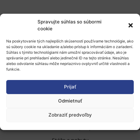
Štúdiu si môžete voľne stiahnuť
tu
.
Spravujte súhlas so súbormi
cookie
Na poskytovanie tých najlepších skúseností používame technológie, ako
Viac informácií
:
sú súbory cookie na ukladanie a/alebo prístup k informáciám o zariadení.
Súhlas s týmito technológiami nám umožní spracovávať údaje, ako je
Oficiálne stránky COST
správanie pri prehliadaní alebo jedinečné ID na tejto stránke. Nesúhlas
alebo odvolanie súhlasu môže nepriaznivo ovplyvniť určité vlastnosti a
funkcie.
Prijať
Odmietnuť
O nás
Zobraziť predvoľby
Naše služby
Financovanie a podpora