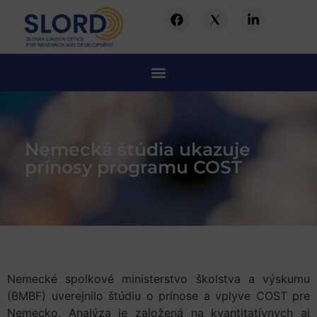
Nemecká štúdia ukazuje
prínosy programu COST
Nemecké spolkové ministerstvo školstva a výskumu
(BMBF) uverejnilo štúdiu o prínose a vplyve COST pre
Nemecko. Analýza je založená na kvantitatívnych aj